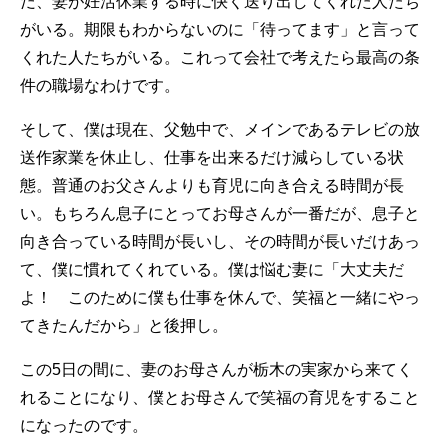
だ、妻が妊活休業する時に快く送り出してくれた人たち
がいる。期限もわからないのに「待ってます」と言って
くれた人たちがいる。これって会社で考えたら最高の条
件の職場なわけです。
そして、僕は現在、父勉中で、メインであるテレビの放
送作家業を休止し、仕事を出来るだけ減らしている状
態。普通のお父さんよりも育児に向き合える時間が長
い。もちろん息子にとってお母さんが一番だが、息子と
向き合っている時間が長いし、その時間が長いだけあっ
て、僕に慣れてくれている。僕は悩む妻に「大丈夫だ
よ！ このために僕も仕事を休んで、笑福と一緒にやっ
てきたんだから」と後押し。
この5日の間に、妻のお母さんが栃木の実家から来てく
れることになり、僕とお母さんで笑福の育児をすること
になったのです。