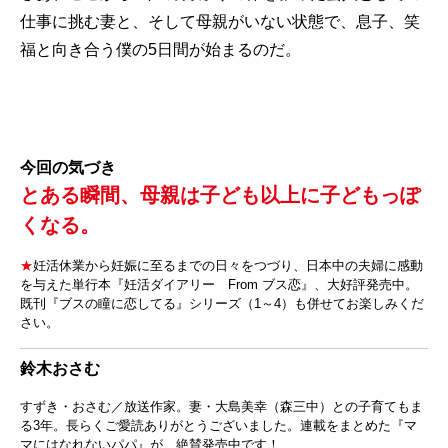
仕事に挑む妻と、そして母親がいない状態で、息子、笑
福と向き合う僕の5日間が始まるのだ。
今回の気づき
とある瞬間、母親は子ども以上に子どもっぽ
くなる。
★
妊活休業から妊娠に至るまでの日々をつづり、日本中の夫婦に感動
を与えた単行本『妊活ダイアリー From ブス恋』、大好評発売中。
既刊『ブスの瞳に恋してる』シリーズ（1～4）も併せてお楽しみくだ
さい。
鈴木おさむ
すずき・おさむ／放送作家。妻・大島美幸（森三中）との子育てもま
る3年。長らくご愛読ありがとうございました。連載をまとめた『マ
マにはなれないパパ』が、絶賛発売中です！