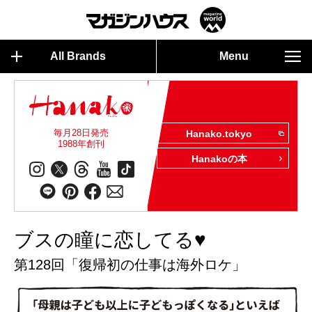
All Brands
Menu
毎月28日発売
Hanako.tokyo
1988年創刊
Hanakoの本
ブスの瞳に恋してる♥
第128回「復帰初の仕事は海外ロケ」