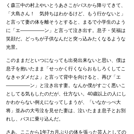
く森三中の村上やいとうあさこがバスから降りてきて、
「大島さん！ 気持ちはわかるけど、もう行かないと」
と言って妻の体を離そうとすると、まるで小学生のよう
に「エ―――――ン」と言って泣き出す。息子・笑福は
笑顔だ。どっちが子供なんだと突っ込みたくなるような
光景。
このままだといつになっても出発出来ないと思い、僕は
息子を抱いたまま「せっかく行くならおもしろくしてこ
なきゃダメだよ」と言って背中を向けると、再び「エ
―――――ン」と泣き出す妻。なんか僕がすごく悪いこ
としてる気もしたのだが、仕方ない。40歳以上の人にし
かわからない例えになってしまうが、「いなかっぺ大
将」並みの大号泣を見せた妻は、泣いたまま息子とお別
れし、バスに乗り込んだ。
さあ、ここから1年7カ月ぶりの体を張った芸人としての