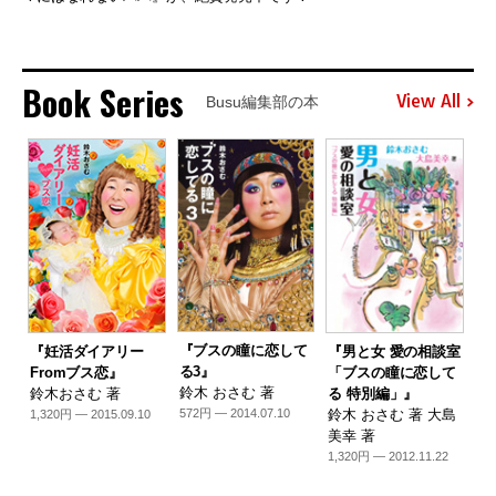
Book Series
View All
Busu編集部の本
『ブスの瞳に恋して
『妊活ダイアリー
『男と女 愛の相談室
る3』
Fromブス恋』
「ブスの瞳に恋して
鈴木 おさむ 著
鈴木おさむ 著
る 特別編」』
鈴木 おさむ 著 大島
572円 — 2014.07.10
1,320円 — 2015.09.10
美幸 著
1,320円 — 2012.11.22