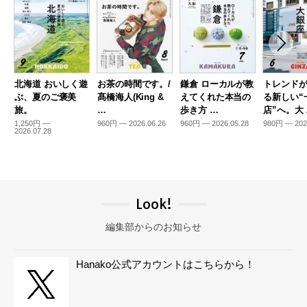
北海道 おいしく遊
お茶の時間です。/
鎌倉 ローカルが教
トレンド
ぶ、夏のご褒美
髙橋海人(King &
えてくれた本当の
る新しい“
旅。
…
歩き方 …
店”へ。大
1,250円 —
960円 — 2026.06.26
960円 — 2026.05.28
980円 — 202
2026.07.28
Look!
編集部からのお知らせ
Hanako公式アカウントはこちらから！