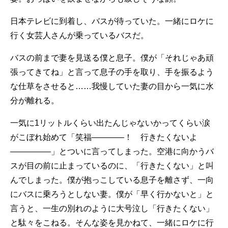
日本テレビに到着し、バスが待っていた。一緒にロケに
行く女芸人さんが乗っているバスだ。
バスの前まで妻を見送る僕と息子。僕が「それじゃあ頑
張ってきてね」と言って息子の手を取り、手を振るよう
な仕草をさせると……我慢していた妻の目から一気に水
分が離れる。
一気に1リットルくらい出たんじゃないかってくらい涙
がこぼれ始めて「笑福――――！ 行きたくないよ
―――――」とついに言ってしまった。空港に向かうバ
スが目の前に止まっているのに、「行きたくない」と叫
んでしまった。僕が抱っこしている息子を離さず、一向
にバスに乗ろうとしない妻。僕が「早く行かないと」と
言うと、一生の別れのように大号泣し「行きたくない」
と駄々をこねる。そんな姿を見かねて、一緒にロケに行