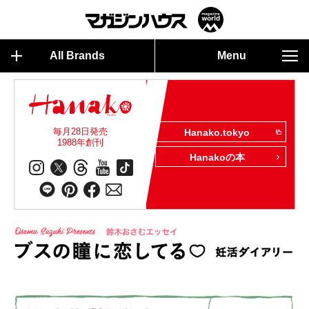
All Brands
Menu
毎月28日発売
Hanako.tokyo
1988年創刊
Hanakoの本