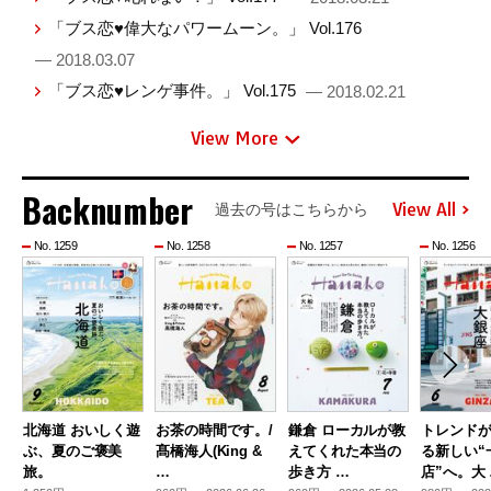
「ブス恋♥偉大なパワームーン。」 Vol.176
— 2018.03.07
「ブス恋♥レンゲ事件。」 Vol.175
— 2018.02.21
View More
Backnumber
View All
過去の号はこちらから
No. 1259
No. 1258
No. 1257
No. 1256
北海道 おいしく遊
お茶の時間です。/
鎌倉 ローカルが教
トレンド
ぶ、夏のご褒美
髙橋海人(King &
えてくれた本当の
る新しい“
旅。
…
歩き方 …
店”へ。大