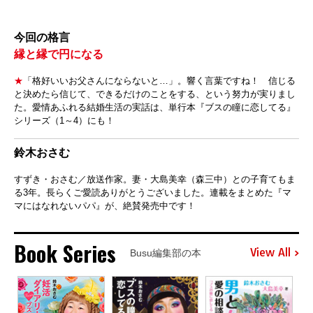
今回の格言
縁と縁で円になる
★
「格好いいお父さんにならないと…」。響く言葉ですね！ 信じる
と決めたら信じて、できるだけのことをする、という努力が実りまし
た。愛情あふれる結婚生活の実話は、単行本『ブスの瞳に恋してる』
シリーズ（1～4）にも！
鈴木おさむ
すずき・おさむ／放送作家。妻・大島美幸（森三中）との子育てもま
る3年。長らくご愛読ありがとうございました。連載をまとめた『マ
マにはなれないパパ』が、絶賛発売中です！
Book Series
View All
Busu編集部の本