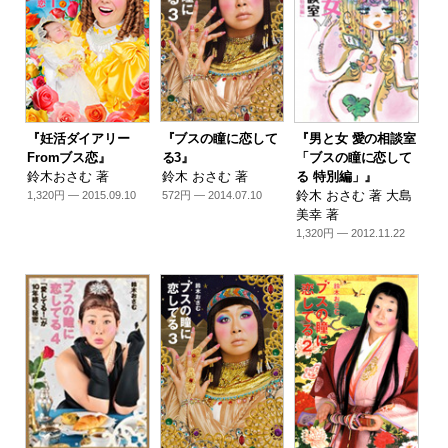
『ブスの瞳に恋して
『妊活ダイアリー
『男と女 愛の相談室
る3』
Fromブス恋』
「ブスの瞳に恋して
鈴木 おさむ 著
鈴木おさむ 著
る 特別編」』
鈴木 おさむ 著 大島
572円 — 2014.07.10
1,320円 — 2015.09.10
美幸 著
1,320円 — 2012.11.22