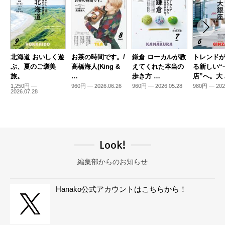
北海道 おいしく遊
お茶の時間です。/
鎌倉 ローカルが教
トレンド
ぶ、夏のご褒美
髙橋海人(King &
えてくれた本当の
る新しい“
旅。
…
歩き方 …
店”へ。大
1,250円 —
960円 — 2026.06.26
960円 — 2026.05.28
980円 — 202
2026.07.28
Look!
編集部からのお知らせ
Hanako公式アカウントはこちらから！