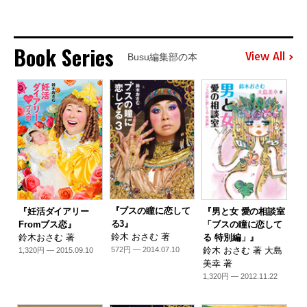
Book Series
View All
Busu編集部の本
『ブスの瞳に恋して
『妊活ダイアリー
『男と女 愛の相談室
る3』
Fromブス恋』
「ブスの瞳に恋して
鈴木 おさむ 著
鈴木おさむ 著
る 特別編」』
鈴木 おさむ 著 大島
572円 — 2014.07.10
1,320円 — 2015.09.10
美幸 著
1,320円 — 2012.11.22