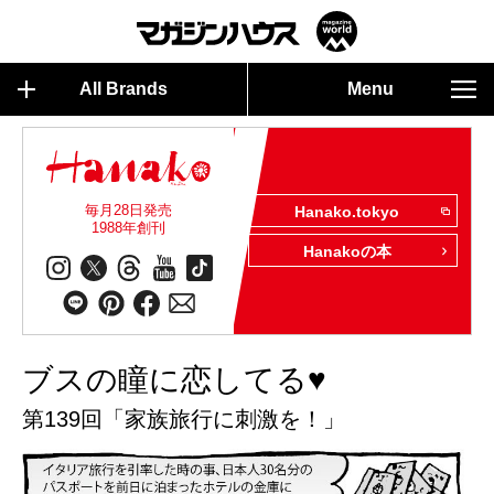
All Brands
Menu
毎月28日発売
Hanako.tokyo
1988年創刊
Hanakoの本
ブスの瞳に恋してる♥
第139回「家族旅行に刺激を！」