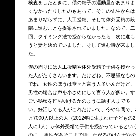
検査をしたときに、僕の精子の運動量があまりよ
くなかったりしたのもあって、そこの先生からは
あまり粘らずに、人工授精、そして体外受精の段
階に進むことを提案されていました。なので、二
回、タイミング法で授からなかったら、次に進も
うと妻と決めていました。そして進む時が来まし
た。
僕の周りには人工授精や体外受精で子供を授かっ
た人がたくさんいます。だけどね、不思議なもの
でね、女性のほうは堂々と言う人多いんだけど、
男性の場合は声を小さめにして言う人が多い。す
ごい秘密を打ち明けるかのように話す人まで多
い。妊活してる人がこれだけいて、今や年間で、
万7000人以上の人（2012年に生まれた子どもの2
人に1人）が体外受精で子供を授かっているとい
のに、 男性があそこまで隠したがるのはなぜな