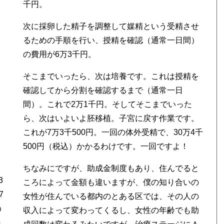
千円。
次に採卵した精子を調整して媒精という受精させ
るための手順を行い、授精を確認（通常一日間）
の費用が6万3千円。
そこまでいったら、次は培養です。これは授精を
確認してから分割を確認するまで（通常一日
間）。これで2万1千円。そしてそこまでいった
ら、次はいよいよ胚移植。子宮に戻す作業です。
これが7万3千500円。一回の体外受精で、30万4千
500円（税込）かかるわけです。一回ですよ！
ちなみにですが、助成金制度もあり、住んでると
3
ころによって金額も違いますが、僕の知り合いの
7
女性が住んでいる都内のとある区では、その人の
う
収入によって変わってくるし、女性の年齢でも助
の