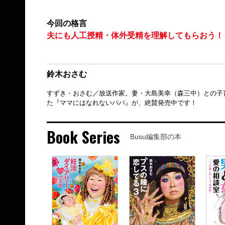
今回の格言
夫にも人工授精・体外受精を理解してもらおう！
鈴木おさむ
すずき・おさむ／放送作家。妻・大島美幸（森三中）との子
た『ママにはなれないパパ』が、絶賛発売中です！
Book Series
Busu編集部の本