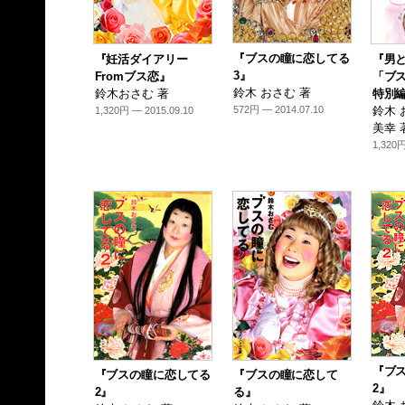
『ブスの瞳に恋してる
『妊活ダイアリー
『男と
3』
Fromブス恋』
「ブ
鈴木 おさむ 著
鈴木おさむ 著
特別
572円 — 2014.07.10
鈴木 
1,320円 — 2015.09.10
美幸 
1,320円
『ブ
『ブスの瞳に恋してる
『ブスの瞳に恋して
2』
2』
る』