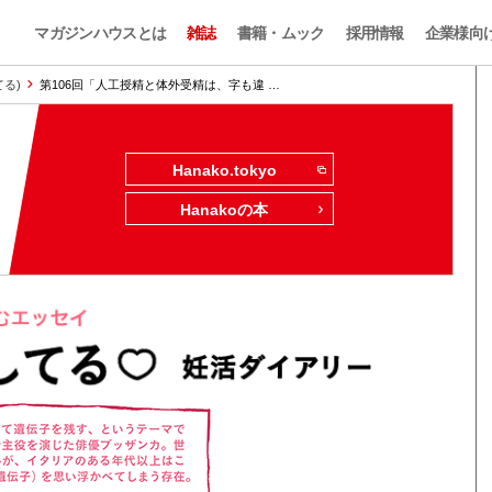
マガジンハウスとは
雑誌
書籍・ムック
採用情報
企業様向
てる)
第106回「人工授精と体外受精は、字も違 …
Hanako.tokyo
Hanakoの本