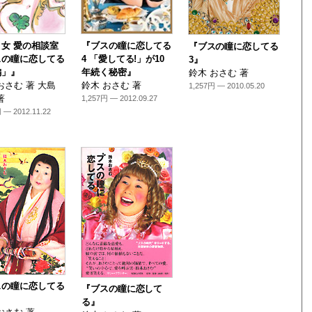
女 愛の相談室
『ブスの瞳に恋してる
『ブスの瞳に恋してる
スの瞳に恋してる
4 「愛してる!」が10
3』
編」』
年続く秘密』
鈴木 おさむ 著
おさむ 著 大島
鈴木 おさむ 著
1,257円 — 2010.05.20
著
1,257円 — 2012.09.27
 — 2012.11.22
スの瞳に恋してる
『ブスの瞳に恋して
る』