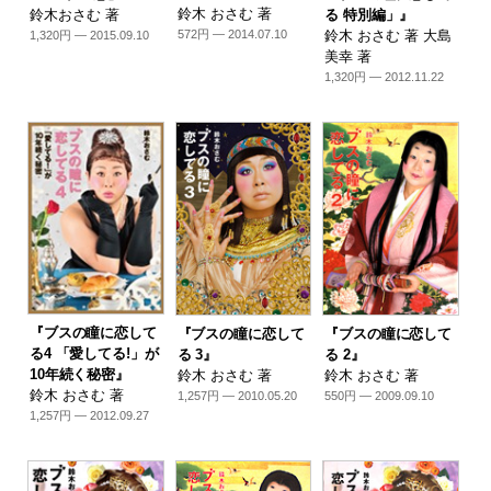
鈴木 おさむ 著
鈴木おさむ 著
る 特別編」』
鈴木 おさむ 著 大島
572円 — 2014.07.10
1,320円 — 2015.09.10
美幸 著
1,320円 — 2012.11.22
『ブスの瞳に恋して
『ブスの瞳に恋して
『ブスの瞳に恋して
る4 「愛してる!」が
る 3』
る 2』
10年続く秘密』
鈴木 おさむ 著
鈴木 おさむ 著
鈴木 おさむ 著
1,257円 — 2010.05.20
550円 — 2009.09.10
1,257円 — 2012.09.27