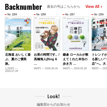
Backnumber
View All
過去の号はこちらから
No. 1259
No. 1258
No. 1257
No. 1256
北海道 おいしく遊
お茶の時間です。/
鎌倉 ローカルが教
トレンド
ぶ、夏のご褒美
髙橋海人(King &
えてくれた本当の
る新しい“
旅。
…
歩き方 …
店”へ。大
1,250円 —
960円 — 2026.06.26
960円 — 2026.05.28
980円 — 202
2026.07.28
Look!
編集部からのお知らせ