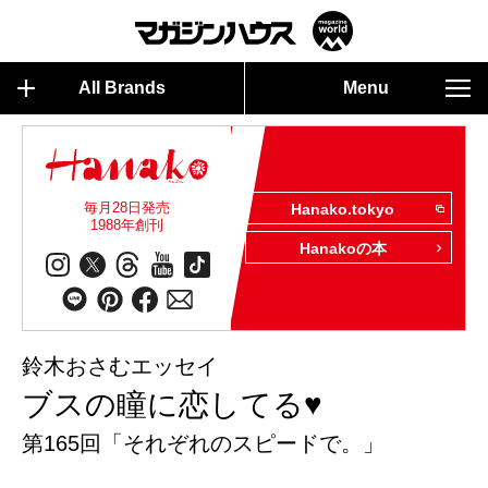
All Brands
Menu
毎月28日発売
Hanako.tokyo
1988年創刊
Hanakoの本
鈴木おさむエッセイ
ブスの瞳に恋してる♥
第165回「それぞれのスピードで。」