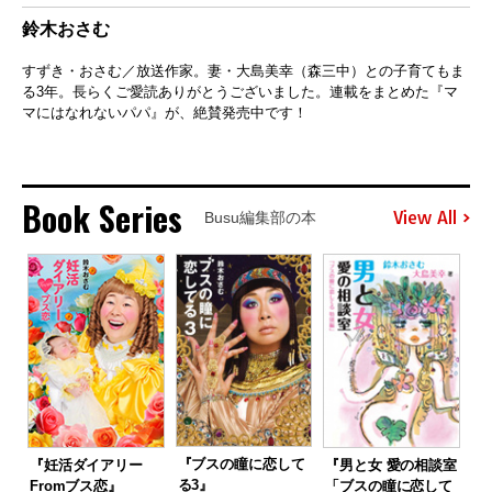
鈴木おさむ
すずき・おさむ／放送作家。妻・大島美幸（森三中）との子育てもま
る3年。長らくご愛読ありがとうございました。連載をまとめた『マ
マにはなれないパパ』が、絶賛発売中です！
Book Series
View All
Busu編集部の本
『ブスの瞳に恋して
『妊活ダイアリー
『男と女 愛の相談室
る3』
Fromブス恋』
「ブスの瞳に恋して