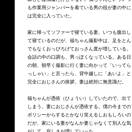
も作業用ジャンパーを着ている男の役が妻の中に
は完全に入っていた。
家に帰ってソファーで寝ている妻。いつも腹出し
て寝ているのだが、福ちゃん撮影中は、足をとん
でもなくおっぴろげておっさん度が増している。
会話の中の口調も、男っぽくなっている。ある日
の朝、朝早く撮影に行く妻に向かって「いってら
っしゃい」と言ったら、背中越しに「あいよ」と
完全におじさんの挨拶。妻は絶対に無意識だ。
福ちゃんが憑依（ひょうい）していたので、出て
しまう。妻におじさんが憑依する。僕の今までの
ポリシーからするとかなり笑えるしおもしろいの
だが、家にいる妻がなんか妻じゃなくて別人な気
がして、寂しさが増していった。