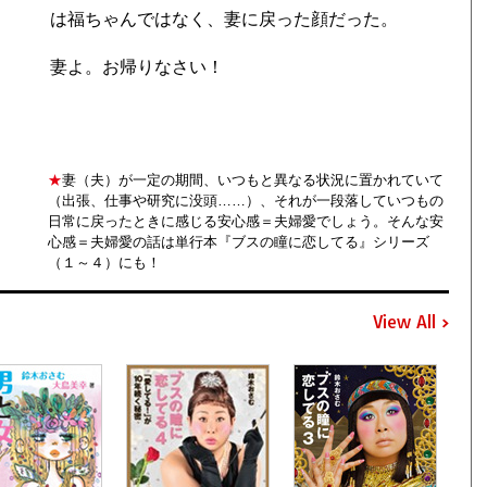
は福ちゃんではなく、妻に戻った顔だった。
妻よ。お帰りなさい！
★
妻（夫）が一定の期間、いつもと異なる状況に置かれていて
（出張、仕事や研究に没頭……）、それが一段落していつもの
日常に戻ったときに感じる安心感＝夫婦愛でしょう。そんな安
心感＝夫婦愛の話は単行本『ブスの瞳に恋してる』シリーズ
（１～４）にも！
View All