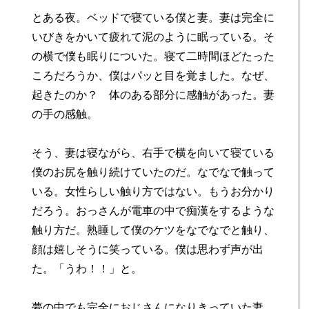
とある夜。ベッドで寝ている僕と妻。妻は完全に
いびきをかいて疲れて泥のように眠っている。そ
の横で僕も眠りについた。寝て二時間ほどたった
ころだろうか、僕はパッと目を覚ました。なぜ、
起きたのか？ 体のある部分に感触があった。妻
の手の感触。
そう、妻は寝ながら、右手で横を向いて寝ている
僕のお尻を触り続けていたのだ。なでなで触って
いる。女性らしい触り方ではない。もうお分かり
だろう。おっさんが電車の中で痴漢をするような
触り方だ。熟睡して僕のケツをなでなでと触り、
顔は嬉しそうに笑っている。僕は思わず声が出
た。「うわ！！」と。
夢の中でも完全におじさんになりきっていた妻。