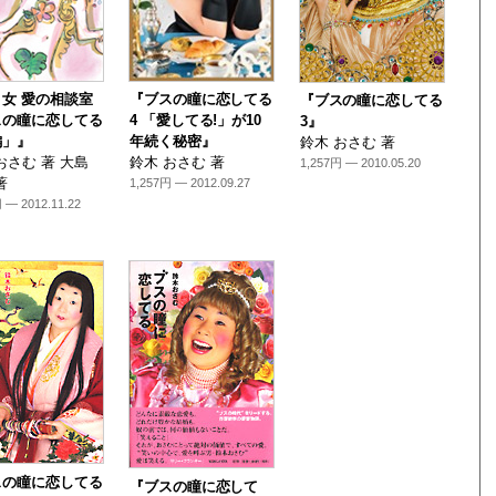
女 愛の相談室
『ブスの瞳に恋してる
『ブスの瞳に恋してる
スの瞳に恋してる
4 「愛してる!」が10
3』
編」』
年続く秘密』
鈴木 おさむ 著
おさむ 著 大島
鈴木 おさむ 著
1,257円 — 2010.05.20
著
1,257円 — 2012.09.27
 — 2012.11.22
スの瞳に恋してる
『ブスの瞳に恋して