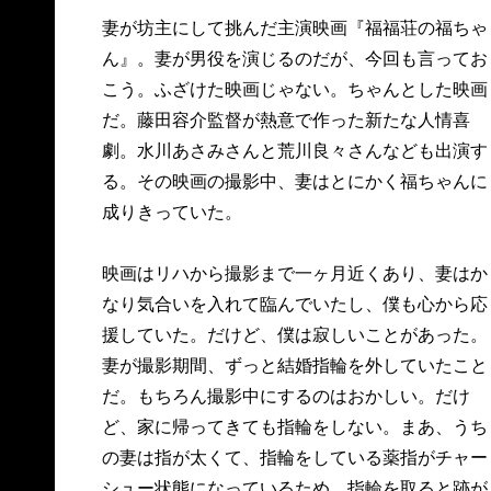
妻が坊主にして挑んだ主演映画『福福荘の福ちゃ
ん』。妻が男役を演じるのだが、今回も言ってお
こう。ふざけた映画じゃない。ちゃんとした映画
だ。藤田容介監督が熱意で作った新たな人情喜
劇。水川あさみさんと荒川良々さんなども出演す
る。その映画の撮影中、妻はとにかく福ちゃんに
成りきっていた。
映画はリハから撮影まで一ヶ月近くあり、妻はか
なり気合いを入れて臨んでいたし、僕も心から応
援していた。だけど、僕は寂しいことがあった。
妻が撮影期間、ずっと結婚指輪を外していたこと
だ。もちろん撮影中にするのはおかしい。だけ
ど、家に帰ってきても指輪をしない。まあ、うち
の妻は指が太くて、指輪をしている薬指がチャー
シュー状態になっているため、指輪を取ると跡が