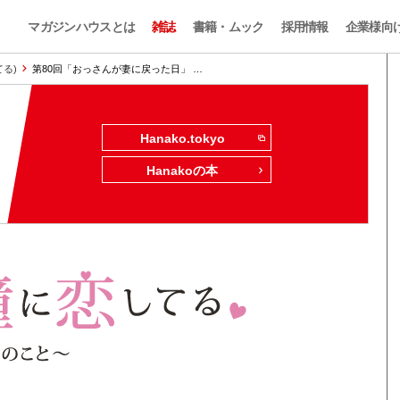
マガジンハウスとは
雑誌
書籍・ムック
採用情報
企業様向
てる)
第80回「おっさんが妻に戻った日」 …
Hanako.tokyo
Hanakoの本