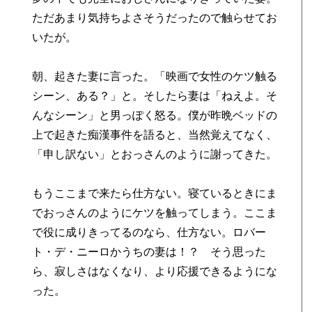
ただあまり気持ちよさそうだったので触らせてお
いたが。
朝、起きた妻に言った。「映画で女性のケツ触る
シーン、ある？」と。そしたら妻は「ねえよ。そ
んなシーン」と男っぽく怒る。僕が昨晩ベッドの
上で起きた痴漢事件を語ると、当然覚えてなく、
「申し訳ない」とおっさんのように謝ってきた。
もうここまで来たら仕方ない。寝ているときにま
でおっさんのようにケツを触ってしまう。ここま
で役に成りきってるのなら、仕方ない。ロバー
ト・デ・ニーロかうちの妻は！？ そう思った
ら、寂しさはなくなり、より応援できるようにな
った。