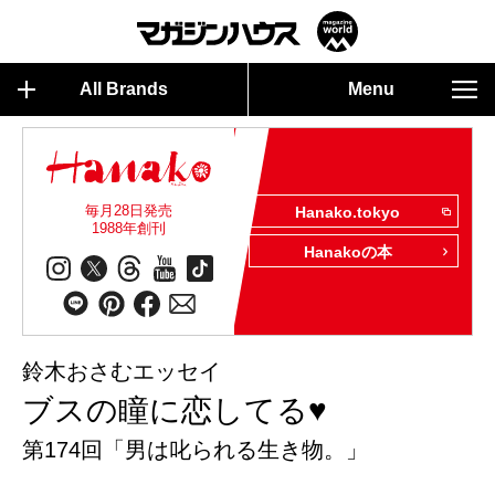
All Brands
Menu
毎月28日発売
Hanako.tokyo
1988年創刊
Hanakoの本
鈴木おさむエッセイ
ブスの瞳に恋してる♥
第174回「男は叱られる生き物。」