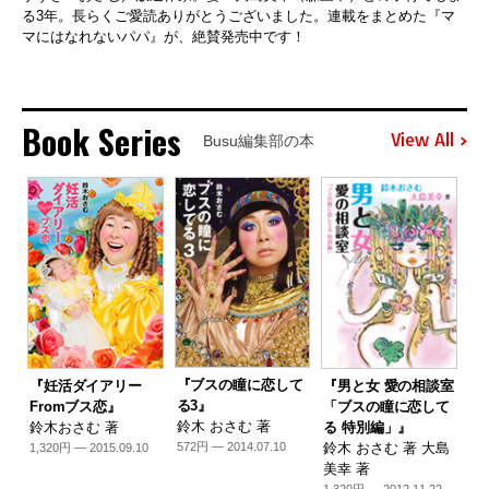
る3年。長らくご愛読ありがとうございました。連載をまとめた『マ
マにはなれないパパ』が、絶賛発売中です！
Book Series
View All
Busu編集部の本
『ブスの瞳に恋して
『妊活ダイアリー
『男と女 愛の相談室
る3』
Fromブス恋』
「ブスの瞳に恋して
鈴木 おさむ 著
鈴木おさむ 著
る 特別編」』
鈴木 おさむ 著 大島
572円 — 2014.07.10
1,320円 — 2015.09.10
美幸 著