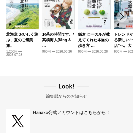
北海道 おいしく遊
お茶の時間です。/
鎌倉 ローカルが教
トレンド
ぶ、夏のご褒美
髙橋海人(King &
えてくれた本当の
る新しい“
旅。
…
歩き方 …
店”へ。大
1,250円 —
960円 — 2026.06.26
960円 — 2026.05.28
980円 — 202
2026.07.28
Look!
編集部からのお知らせ
Hanako公式アカウントはこちらから！