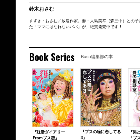
鈴木おさむ
すずき・おさむ／放送作家。妻・大島美幸（森三中）との子
た『ママにはなれないパパ』が、絶賛発売中です！
Book Series
Busu編集部の本
『ブスの瞳に恋してる
『妊活ダイアリー
『男と
3』
Fromブス恋』
「ブ