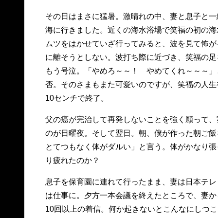
その日はまさに猛暑。激晴れの中、妻と息子と一
海に行きました。近くの海水浴場で笑福の初の海
ムツをはかせていざ行ってみると、波を見て怖が
に離そうとしない。波打ち際に近づき、笑福の足
もう号泣。「やめろ～～！ やめてくれ～～～」
否。そのさまもまた可愛いのですが、笑福の人生
10センチで終了。
父の癌が完治して再発しないことを強く願って、
のが日曜夜。そして翌日。朝、僕が作った朝ご飯
とてつもなく体がダルい」と言う。体がかなり張
り疲れたのか？
息子を保育園に連れて行ったまま、妻は日本テレ
は仕事に。夕方一本会議を終えたところで、妻か
10回以上の着信。何か起きないとこんなにしつ