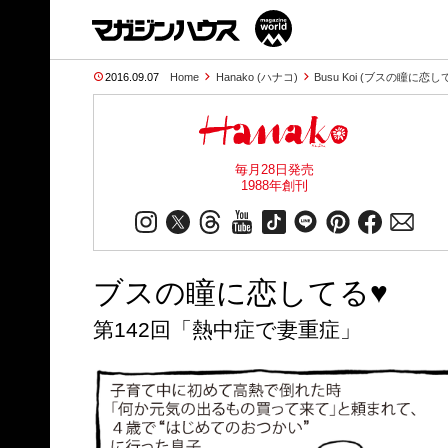
2016.09.07
Home
Hanako (ハナコ)
Busu Koi (ブスの瞳に恋し
毎月28日発売
1988年創刊
ブスの瞳に恋してる♥
第142回「熱中症で妻重症」