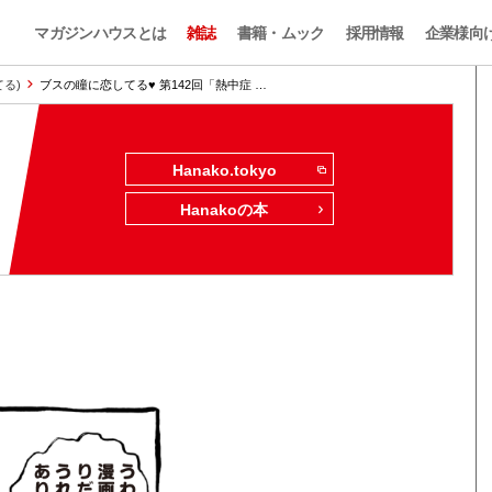
マガジンハウスとは
雑誌
書籍・ムック
採用情報
企業様向
てる)
ブスの瞳に恋してる♥ 第142回「熱中症 …
Hanako.tokyo
Hanakoの本