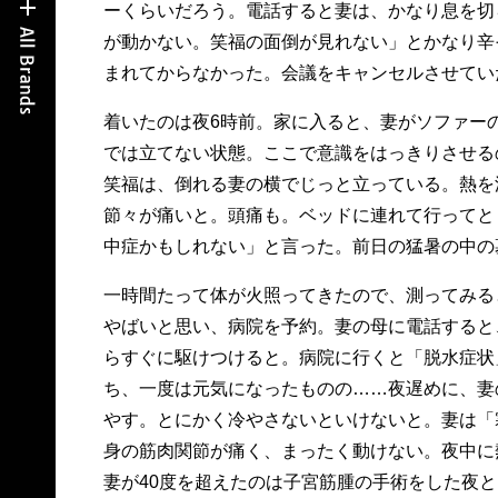
ーくらいだろう。電話すると妻は、かなり息を切
が動かない。笑福の面倒が見れない」とかなり辛
まれてからなかった。会議をキャンセルさせてい
着いたのは夜6時前。家に入ると、妻がソファー
では立てない状態。ここで意識をはっきりさせる
笑福は、倒れる妻の横でじっと立っている。熱を
節々が痛いと。頭痛も。ベッドに連れて行ってと
中症かもしれない」と言った。前日の猛暑の中の
一時間たって体が火照ってきたので、測ってみる
やばいと思い、病院を予約。妻の母に電話すると
らすぐに駆けつけると。病院に行くと「脱水症状
ち、一度は元気になったものの……夜遅めに、妻
やす。とにかく冷やさないといけないと。妻は「
身の筋肉関節が痛く、まったく動けない。夜中に
妻が40度を超えたのは子宮筋腫の手術をした夜