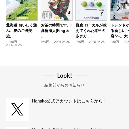
北海道 おいしく遊
お茶の時間です。/
鎌倉 ローカルが教
トレンド
ぶ、夏のご褒美
髙橋海人(King &
えてくれた本当の
る新しい“
旅。
…
歩き方 …
店”へ。大
1,250円 —
960円 — 2026.06.26
960円 — 2026.05.28
980円 — 202
2026.07.28
Look!
編集部からのお知らせ
Hanako公式アカウントはこちらから！