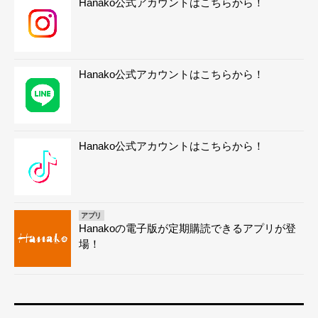
Hanako公式アカウントはこちらから！
Hanako公式アカウントはこちらから！
Hanako公式アカウントはこちらから！
アプリ
Hanakoの電子版が定期購読できるアプリが登
場！