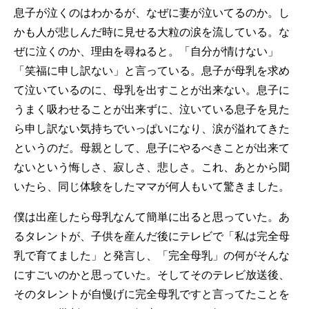
息子が泣くのはわかるが、なぜに妻が泣いてるのか。し
かも人が悲しんだ時に見せる大粒の涙を流している。な
ぜに泣くのか、理由を尋ねると。「自分が情けない」
「笑福に申し訳ない」と言っている。息子が母乳を求め
て泣いているのに、母乳を出すことが出来ない。息子に
うまく吸わせることが出来ずに、泣いている息子を見た
ら申し訳ない気持ちでいっぱいになり、涙が溢れてきた
というのだ。母親として、息子にやるべきことが出来て
ないという悔しさ、寂しさ、悲しさ。これ、あとから聞
いたら、同じ体験をしたママが何人もいて驚きました。
僕は出産したら母乳なんて簡単に出ると思っていた。あ
るタレントが、子供を産んだ後にテレビで「私は完全母
乳で育てました」と発言し、「完全母乳」の何がそんな
にすごいのかと思っていた。そしてそのテレビ放送後、
そのタレントが自慢げに完全母乳ですと言ってたことを