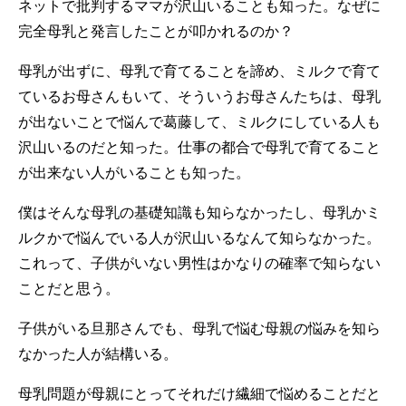
ネットで批判するママが沢山いることも知った。なぜに
完全母乳と発言したことが叩かれるのか？
母乳が出ずに、母乳で育てることを諦め、ミルクで育て
ているお母さんもいて、そういうお母さんたちは、母乳
が出ないことで悩んで葛藤して、ミルクにしている人も
沢山いるのだと知った。仕事の都合で母乳で育てること
が出来ない人がいることも知った。
僕はそんな母乳の基礎知識も知らなかったし、母乳かミ
ルクかで悩んでいる人が沢山いるなんて知らなかった。
これって、子供がいない男性はかなりの確率で知らない
ことだと思う。
子供がいる旦那さんでも、母乳で悩む母親の悩みを知ら
なかった人が結構いる。
母乳問題が母親にとってそれだけ繊細で悩めることだと