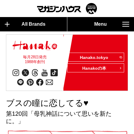
All Brands
Menu
毎月28日発売
Hanako.tokyo
1988年創刊
Hanakoの本
ブスの瞳に恋してる♥
第120回「母乳神話について思いを新た
に。」