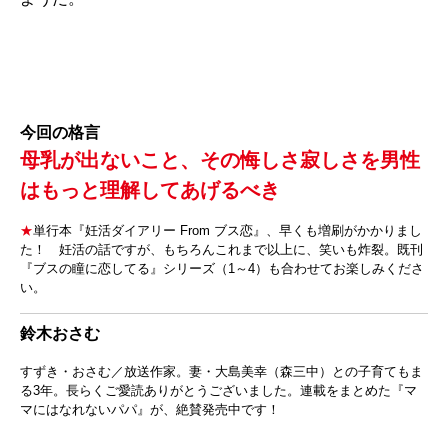
今回の格言
母乳が出ないこと、その悔しさ寂しさを男性
はもっと理解してあげるべき
★
単行本『妊活ダイアリー From ブス恋』、早くも増刷がかかりまし
た！ 妊活の話ですが、もちろんこれまで以上に、笑いも炸裂。既刊
『ブスの瞳に恋してる』シリーズ（1～4）も合わせてお楽しみくださ
い。
鈴木おさむ
すずき・おさむ／放送作家。妻・大島美幸（森三中）との子育てもま
る3年。長らくご愛読ありがとうございました。連載をまとめた『マ
マにはなれないパパ』が、絶賛発売中です！