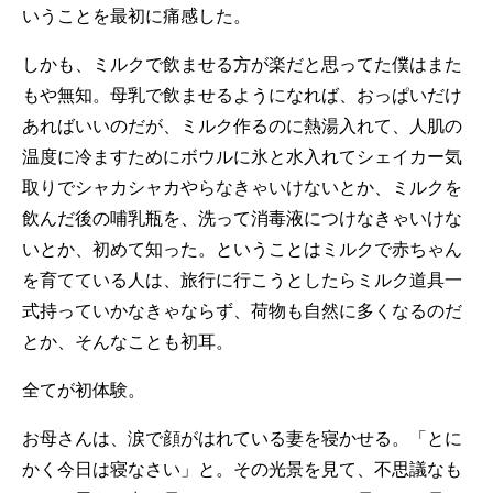
いうことを最初に痛感した。
しかも、ミルクで飲ませる方が楽だと思ってた僕はまた
もや無知。母乳で飲ませるようになれば、おっぱいだけ
あればいいのだが、ミルク作るのに熱湯入れて、人肌の
温度に冷ますためにボウルに氷と水入れてシェイカー気
取りでシャカシャカやらなきゃいけないとか、ミルクを
飲んだ後の哺乳瓶を、洗って消毒液につけなきゃいけな
いとか、初めて知った。ということはミルクで赤ちゃん
を育てている人は、旅行に行こうとしたらミルク道具一
式持っていかなきゃならず、荷物も自然に多くなるのだ
とか、そんなことも初耳。
全てが初体験。
お母さんは、涙で顔がはれている妻を寝かせる。「とに
かく今日は寝なさい」と。その光景を見て、不思議なも