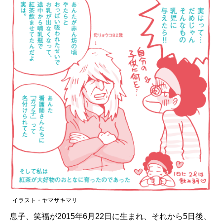
イラスト・ヤマザキマリ
息子、笑福が2015年6月22日に生まれ、それから5日後、