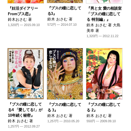
『ブスの瞳に恋して
『妊活ダイアリー
『男と女 愛の相談室
る3』
Fromブス恋』
「ブスの瞳に恋して
鈴木 おさむ 著
鈴木おさむ 著
る 特別編」』
鈴木 おさむ 著 大島
572円 — 2014.07.10
1,320円 — 2015.09.10
美幸 著
1,320円 — 2012.11.22
『ブスの瞳に恋して
『ブスの瞳に恋して
『ブスの瞳に恋して
る4 「愛してる!」が
る 3』
る 2』
10年続く秘密』
鈴木 おさむ 著
鈴木 おさむ 著
鈴木 おさむ 著
1,257円 — 2010.05.20
550円 — 2009.09.10
1,257円 — 2012.09.27