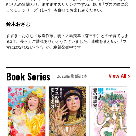
むさんの奮闘ぶり、ますますスリリングですね。既刊『ブスの瞳に恋
してる』シリーズ（1～4）も併せてお楽しみください。
鈴木おさむ
すずき・おさむ／放送作家。妻・大島美幸（森三中）との子育てもま
る3年。長らくご愛読ありがとうございました。連載をまとめた『マ
マにはなれないパパ』が、絶賛発売中です！
Book Series
View All
Busu編集部の本