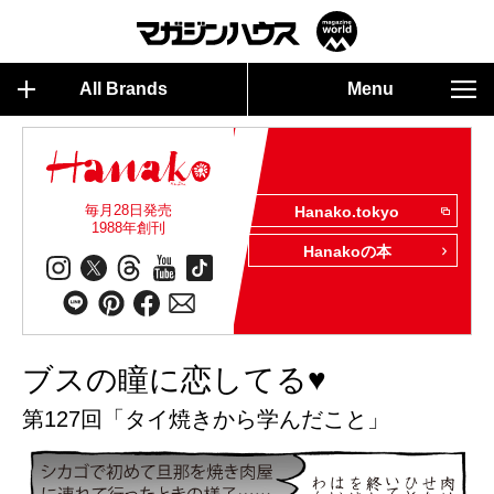
All Brands
Menu
毎月28日発売
Hanako.tokyo
1988年創刊
Hanakoの本
ブスの瞳に恋してる♥
第127回「タイ焼きから学んだこと」