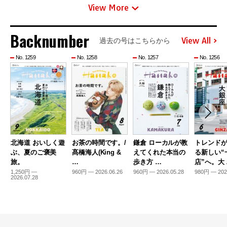
View More
Backnumber
View All
過去の号はこちらから
No. 1259
No. 1258
No. 1257
No. 1256
北海道 おいしく遊
お茶の時間です。/
鎌倉 ローカルが教
トレンド
ぶ、夏のご褒美
髙橋海人(King &
えてくれた本当の
る新しい“
旅。
…
歩き方 …
店”へ。大
1,250円 —
960円 — 2026.06.26
960円 — 2026.05.28
980円 — 202
2026.07.28