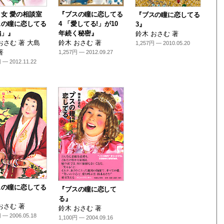
女 愛の相談室
『ブスの瞳に恋してる
『ブスの瞳に恋してる
スの瞳に恋してる
4 「愛してる!」が10
3』
編」』
年続く秘密』
鈴木 おさむ 著
おさむ 著 大島
鈴木 おさむ 著
1,257円 — 2010.05.20
著
1,257円 — 2012.09.27
 — 2012.11.22
スの瞳に恋してる
『ブスの瞳に恋して
る』
おさむ 著
鈴木 おさむ 著
 — 2006.05.18
1,100円 — 2004.09.16