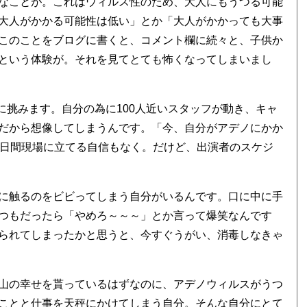
なことが。これはウィルス性のため、大人にもうつる可能
大人がかかる可能性は低い」とか「大人がかかっても大事
このことをブログに書くと、コメント欄に続々と、子供か
という体験が。それを見てとても怖くなってしまいまし
業に挑みます。自分の為に100人近いスタッフが動き、キャ
だから想像してしまうんです。「今、自分がアデノにかか
数日間現場に立てる自信もなく。だけど、出演者のスケジ
に触るのをビビってしまう自分がいるんです。口に中に手
つもだったら「やめろ～～～」とか言って爆笑なんです
られてしまったかと思うと、今すぐうがい、消毒しなきゃ
山の幸せを貰っているはずなのに、アデノウィルスがうつ
ことと仕事を天秤にかけてしまう自分。そんな自分にとて