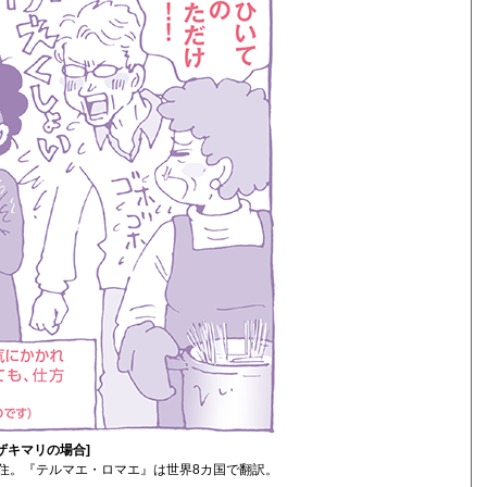
ザキマリの場合]
住。『テルマエ・ロマエ』は世界8カ国で翻訳。