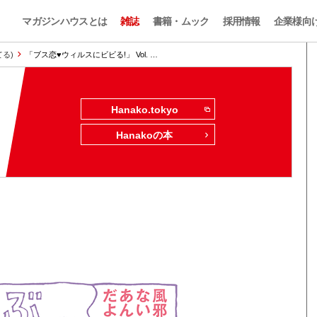
マガジンハウスとは
雑誌
書籍・ムック
採用情報
企業様向
てる)
「ブス恋♥ウィルスにビビる!」 Vol. …
Hanako.tokyo
Hanakoの本