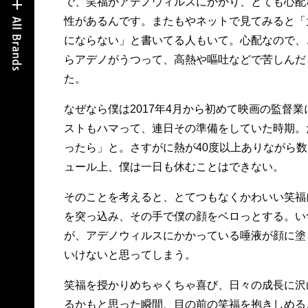
で、笑福がアデノウィルスにかかり、とても心配
性があるんです。またもやネットで見てみると「
にならない」と書いてる人もいて。心配なので、
らアデノがうつって、高熱や嘔吐などで苦しんだ
た。
なぜなら僕は2017年4月から初めて映画の監督
ストもハマって、連日その準備をしていた時期。
ったら」と。さすがに熱が40度以上ありながら
ュール上、僕は一日も休むことはできない。
そのことを考えると、とてつもなくかわいい笑福
を突っ込み、その手で僕の顔をベロっとする。い
が、アデノウィルスにかかっている唾液が顔に塗
いけないと思ってしまう。
笑福を授かりめちゃくちゃ喜び、日々の成長に沢
るかもと思った瞬間、目の前の笑福を抱きしめる