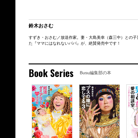
鈴木おさむ
すずき・おさむ／放送作家。妻・大島美幸（森三中）との子
た『ママにはなれないパパ』が、絶賛発売中です！
Book Series
Busu編集部の本