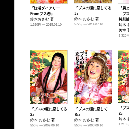
『ブスの瞳に恋してる
『妊活ダイアリー
『男と
3』
Fromブス恋』
「ブ
鈴木 おさむ 著
鈴木おさむ 著
特別
572円 — 2014.07.10
鈴木 
1,320円 — 2015.09.10
美幸 
1,320円
『ブ
『ブスの瞳に恋してる
『ブスの瞳に恋して
2』
2』
る』
鈴木 
鈴木 おさむ 著
鈴木 おさむ 著
1,210円
550円 — 2009.09.10
550円 — 2008.09.10