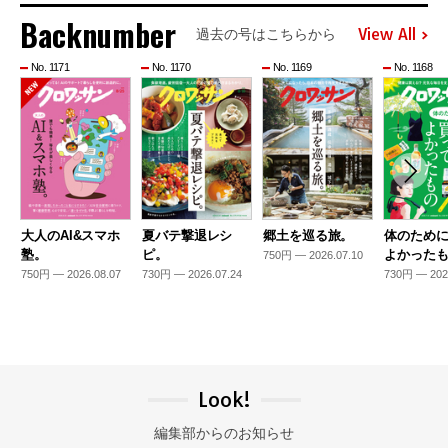
Backnumber
View All
過去の号はこちらから
No. 1171
No. 1170
No. 1169
No. 1168
大人のAI&スマホ
夏バテ撃退レシ
郷土を巡る旅。
体のため
塾。
ピ。
よかった
750円 — 2026.07.10
750円 — 2026.08.07
730円 — 2026.07.24
730円 — 202
Look!
編集部からのお知らせ