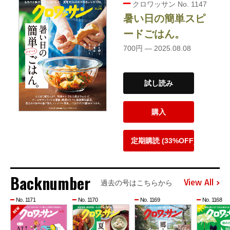
クロワッサン No. 1147
暑い日の簡単スピ
ードごはん。
700円 — 2025.08.08
試し読み
購入
定期購読 (33%OFF)
Backnumber
View All
過去の号はこちらから
No. 1171
No. 1170
No. 1169
No. 1168