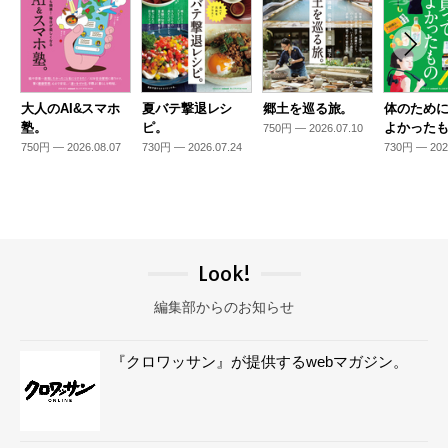
大人のAI&スマホ
夏バテ撃退レシ
郷土を巡る旅。
体のため
塾。
ピ。
よかった
750円 — 2026.07.10
750円 — 2026.08.07
730円 — 2026.07.24
730円 — 202
Look!
編集部からのお知らせ
『クロワッサン』が提供するwebマガジン。