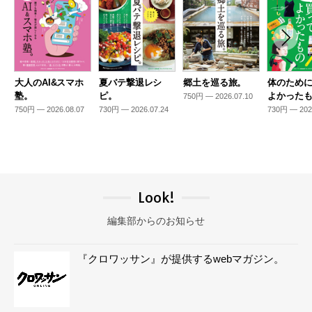
大人のAI&スマホ
夏バテ撃退レシ
郷土を巡る旅。
体のため
塾。
ピ。
よかった
750円 — 2026.07.10
750円 — 2026.08.07
730円 — 2026.07.24
730円 — 202
Look!
編集部からのお知らせ
『クロワッサン』が提供するwebマガジン。