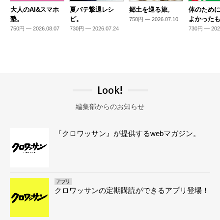
大人のAI&スマホ
夏バテ撃退レシ
郷土を巡る旅。
体のため
塾。
ピ。
よかった
750円 — 2026.07.10
750円 — 2026.08.07
730円 — 2026.07.24
730円 — 202
Look!
編集部からのお知らせ
『クロワッサン』が提供するwebマガジン。
アプリ
クロワッサンの定期購読ができるアプリ登場！