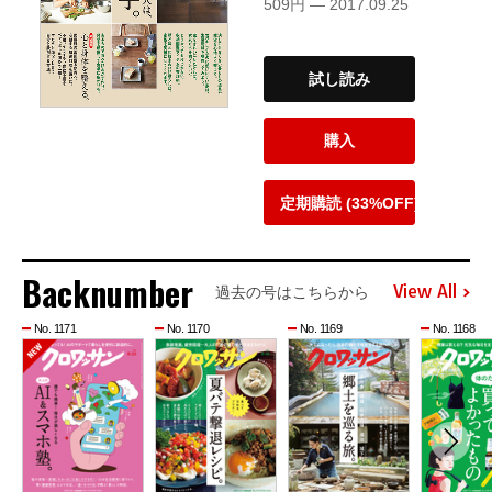
509円 — 2017.09.25
試し読み
購入
定期購読 (33%OFF)
Backnumber
View All
過去の号はこちらから
No. 1171
No. 1170
No. 1169
No. 1168