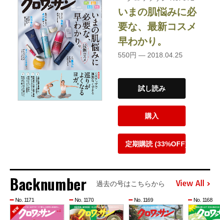
いまの肌悩みに必
要な、最新コスメ
早わかり。
550円 — 2018.04.25
試し読み
購入
定期購読 (33%OFF)
Backnumber
View All
過去の号はこちらから
No. 1171
No. 1170
No. 1169
No. 1168