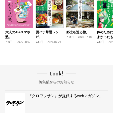
大人のAI&スマホ
夏バテ撃退レシ
郷土を巡る旅。
体のため
塾。
ピ。
よかった
750円 — 2026.07.10
750円 — 2026.08.07
730円 — 2026.07.24
730円 — 202
Look!
編集部からのお知らせ
『クロワッサン』が提供するwebマガジン。