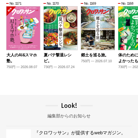
No. 1171
No. 1170
No. 1169
No. 1168
大人のAI&スマホ
夏バテ撃退レシ
郷土を巡る旅。
体のため
塾。
ピ。
よかった
750円 — 2026.07.10
750円 — 2026.08.07
730円 — 2026.07.24
730円 — 202
Look!
編集部からのお知らせ
『クロワッサン』が提供するwebマガジン。