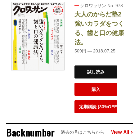
クロワッサン No. 978
大人のからだ塾2
強いカラダをつく
る、歯と口の健康
法。
509円 — 2018.07.25
試し読み
購入
定期購読 (33%OFF)
Backnumber
View All
過去の号はこちらから