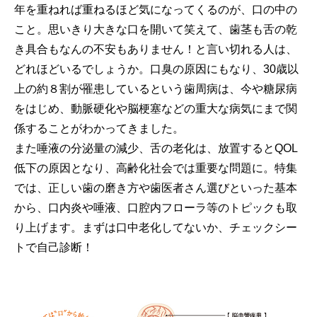
年を重ねれば重ねるほど気になってくるのが、口の中の
こと。思いきり大きな口を開いて笑えて、歯茎も舌の乾
き具合もなんの不安もありません！と言い切れる人は、
どれほどいるでしょうか。口臭の原因にもなり、30歳以
上の約８割が罹患しているという歯周病は、今や糖尿病
をはじめ、動脈硬化や脳梗塞などの重大な病気にまで関
係することがわかってきました。
また唾液の分泌量の減少、舌の老化は、放置するとQOL
低下の原因となり、高齢化社会では重要な問題に。特集
では、正しい歯の磨き方や歯医者さん選びといった基本
から、口内炎や唾液、口腔内フローラ等のトピックも取
り上げます。まずは口中老化してないか、チェックシー
トで自己診断！