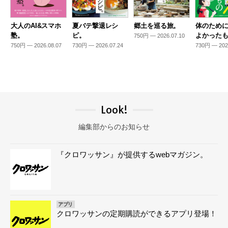
大人のAI&スマホ
夏バテ撃退レシ
郷土を巡る旅。
体のため
塾。
ピ。
よかった
750円 — 2026.07.10
750円 — 2026.08.07
730円 — 2026.07.24
730円 — 202
Look!
編集部からのお知らせ
『クロワッサン』が提供するwebマガジン。
アプリ
クロワッサンの定期購読ができるアプリ登場！