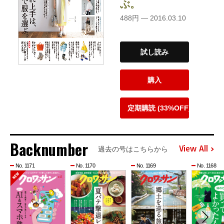
ぶ。
488円 — 2016.03.10
試し読み
購入
定期購読 (33%OFF)
Backnumber
View All
過去の号はこちらから
No. 1171
No. 1170
No. 1169
No. 1168