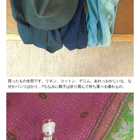
買ったもの全部です。リネン、コットン、デニム。あれっおかしいな、な
ぜかパンツばかり…?ちなみに帽子は折り畳んで持ち運べる優れもの。