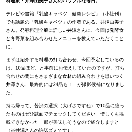
料理家・井澤由美子さんのパワフルな毎日。
テレビや書籍『乳酸キャベツ 健康レシピ』（小社刊）
でも話題の「乳酸キャベツ」の作者である、井澤由美子
さん。発酵料理全般に詳しい井澤さんに、今回は発酵食
と冬野菜を組み合わせたメニューを教えていただくこと
に。
まずは紹介する料理の打ち合わせ。今回予定しているの
は、10品ほど、と事前にお伝えしていたのですが、打ち
合わせの間にもさまざまな食材の組み合わせを思いつく
井澤さん、最終的には24品も！ が撮影候補になりまし
た。
持ち帰って、苦渋の選択（大げさですね）で10品に絞っ
たものはぜひ誌面でチェックしてください。惜しくも掲
載できなかった一部が美味しそうなので紹介しますと
（※井澤さんの許諾ズミです）、