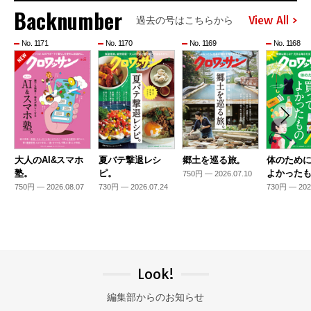
Backnumber
View All
過去の号はこちらから
No. 1171
No. 1170
No. 1169
No. 1168
大人のAI&スマホ
夏バテ撃退レシ
郷土を巡る旅。
体のため
塾。
ピ。
よかった
750円 — 2026.07.10
750円 — 2026.08.07
730円 — 2026.07.24
730円 — 202
Look!
編集部からのお知らせ