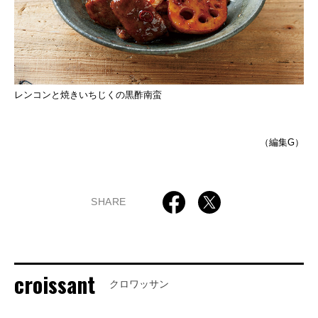
レンコンと焼きいちじくの黒酢南蛮
（編集G）
SHARE
croissant
クロワッサン