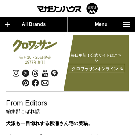
All Brands
Menu
毎日更新！公式サイトはこち
毎月10・25日発売
ら
1977年創刊
クロワッサンオンライン
From Editors
編集部こぼれ話
犬派も一目惚れする柳瀬さん宅の美猫。