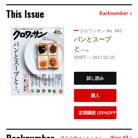
This Issue
Backnumber
クロワッサン No. 943
パンとスープ
と…。
509円 — 2017.02.10
試し読み
購入
定期購読 (33%OFF)
View All
過去の号はこちらから