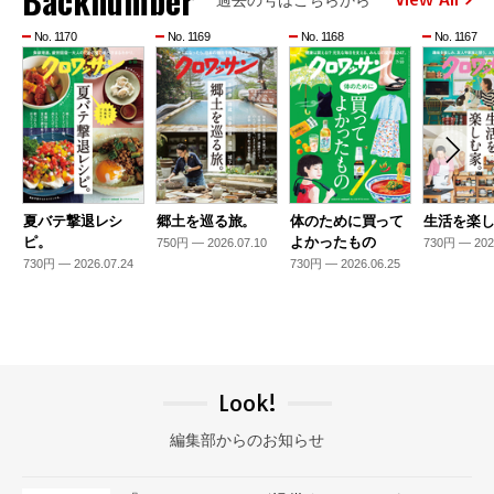
Backnumber
No. 1170
No. 1169
No. 1168
No. 1167
夏バテ撃退レシ
郷土を巡る旅。
体のために買って
生活を楽
ピ。
よかったもの
750円 — 2026.07.10
730円 — 202
730円 — 2026.07.24
730円 — 2026.06.25
Look!
編集部からのお知らせ