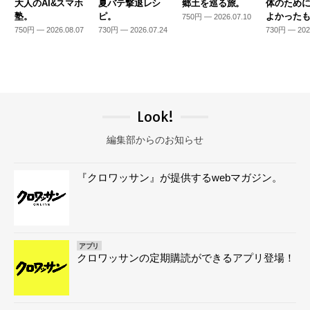
大人のAI&スマホ
夏バテ撃退レシ
郷土を巡る旅。
体のため
塾。
ピ。
よかった
750円 — 2026.07.10
750円 — 2026.08.07
730円 — 2026.07.24
730円 — 202
Look!
編集部からのお知らせ
『クロワッサン』が提供するwebマガジン。
アプリ
クロワッサンの定期購読ができるアプリ登場！