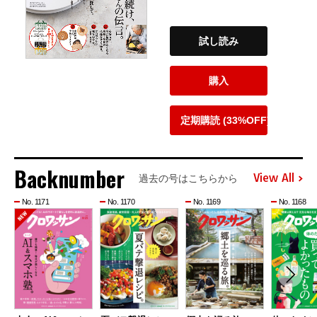
試し読み
購入
定期購読 (33%OFF)
Backnumber
View All
過去の号はこちらから
No. 1171
No. 1170
No. 1169
No. 1168