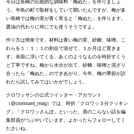
今日は長崎の伝統的な調味料「梅ぬた」を作りましょ
う。半島の町で取材をしていて聞いたんですが、梅が多
い長崎では梅の実が青く実ると「梅ぬた」を作ります。
醤油の代わりに何にでも使うそうですよ。
作り方は簡単です。材料は青い梅の実、砂糖、味噌。こ
れらを１：１：１の割合で混ぜて、１か月ほど置きま
す。表面に浮いてくる、あくのようなものを時折すくう
と丁寧ですね。梅から水分が出て、砂糖、味噌と混ざり
合ったら「梅ぬた」のできあがり。今年、梅の季節が訪
れたら試してみてはいかがでしょう。
クロワッサンの公式ツイッター・アカウント
（
@croissant_mag
）では、時折「クロワッ３分クッキン
グ」「クロワッさんぽ」といった、肩のこらない話を編
集部員がつぶやいています。よかったらフォローしてく
ださいね。