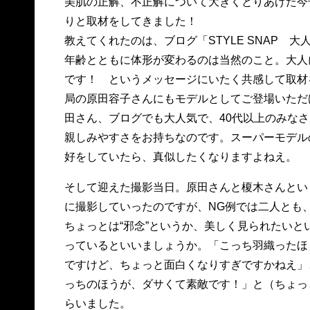
美肌の正解、不正解について大きくとりあげた今
りと取材をしてきました！
教えてくれたのは、ブログ「STYLE SNAP
年齢とともに体形が変わるのは当然のこと。大人
です！ というメッセージにいたく共感して取材を
局の原田容子さんにもモデルとしてご登場いただ
田さん、ブログでも大人気で、40代以上のみな
親しみやすさをお持ちなのです。スーパーモデル
好をしていたら、真似したくなりますよねえ。
そして迎えた撮影当日。原田さんと榎木さんとい
に撮影していったのですが、NG例では二人とも
ちょっとは“邪念”というか、美しく見られたいとい
っているといいましょうか。「こっち羽織ったほ
ですけど、ちょっと面白くなりすぎですかねえ」
っちのほうが、ダサくて素敵です！」と（ちょっ
らいました。