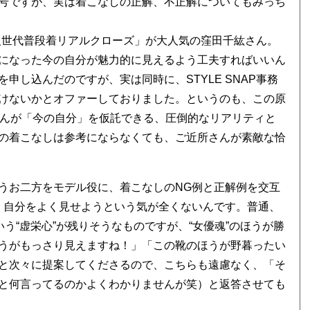
号ですが、実は着こなしの正解、不正解についてもみっち
 大人世代普段着リアルクローズ」が大人気の窪田千紘さん。
になった今の自分が魅力的に見えるよう工夫すればいいん
申し込んだのですが、実は同時に、STYLE SNAP事務
けないかとオファーしておりました。というのも、この原
さんが「今の自分」を仮託できる、圧倒的なリアリティと
の着こなしは参考にならなくても、ご近所さんが素敵な恰
うお二方をモデル役に、着こなしのNG例と正解例を交互
、自分をよく見せようという気が全くないんです。普通、
う“虚栄心”が残りそうなものですが、“女優魂”のほうが勝
うがもっさり見えますね！」「この靴のほうが野暮ったい
と次々に提案してくださるので、こちらも遠慮なく、「そ
と何言ってるのかよくわかりませんが笑）と返答させても