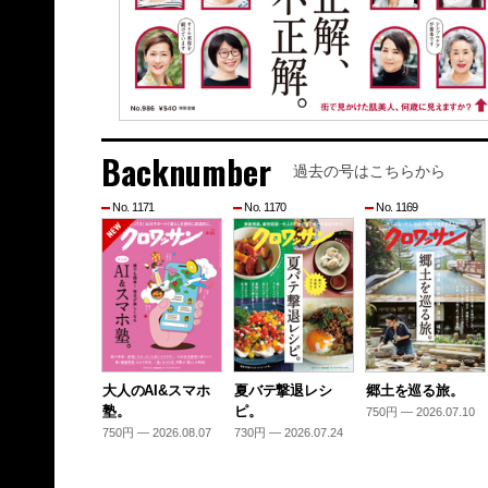
Backnumber
過去の号はこちらから
No. 1171
No. 1170
No. 1169
大人のAI&スマホ
夏バテ撃退レシ
郷土を巡る旅。
塾。
ピ。
750円 — 2026.07.10
750円 — 2026.08.07
730円 — 2026.07.24