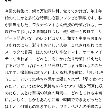
今回の特集は、鍋と万能調味料。覚えておけば、年末年
始のなにかと多忙な時期に心強いレシピが満載です。私
が担当をした、ワタナベマキさん伝授の野菜だれも、一
度作っておけば２週間は持つし、使い勝手も抜群で、リ
ピート間違いなしのレシピばかり。和食も中華もおまか
せあれのにら、彩りもおいしい人参、これされあればエ
スニックな香菜、ほんのりぴり辛なトマト、オールマイ
ティな玉ねぎ……どれも、肉にかけたり野菜に和えたり
するだけで、ぱぱっと１品完成してしまう優れもののた
れです。撮影時は次々と仕上がる料理を前に、｢おいしそ
う……」という気持ちを隠すに隠しきれず。｢早く食べて
みたい」というはやる気持ちを抑えつつ11品を写真に収
めたら、あとは至福の試食の時間に。どれもこれも本当
においしく、しかもあんなに短い時間でできあがったと
は！と、何重もの驚きでした。ワタナベさんの手際のよ