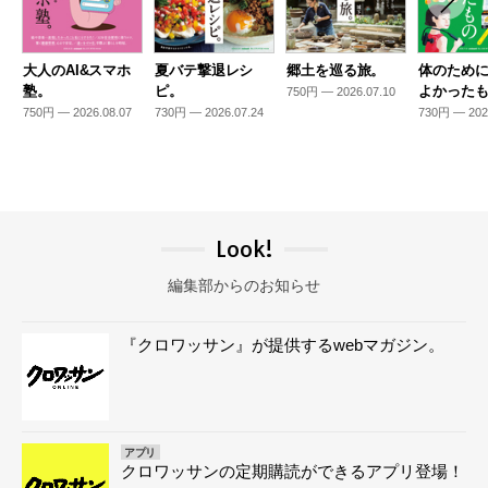
大人のAI&スマホ
夏バテ撃退レシ
郷土を巡る旅。
体のため
塾。
ピ。
よかった
750円 — 2026.07.10
750円 — 2026.08.07
730円 — 2026.07.24
730円 — 202
Look!
編集部からのお知らせ
『クロワッサン』が提供するwebマガジン。
アプリ
クロワッサンの定期購読ができるアプリ登場！