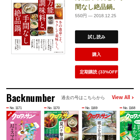
間なし絶品鍋。
550円 — 2018.12.25
試し読み
購入
定期購読 (33%OFF)
Backnumber
View All
過去の号はこちらから
No. 1171
No. 1170
No. 1169
No. 1168