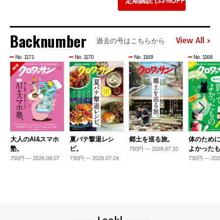
定期購読 (33%OFF)
Backnumber
View All
過去の号はこちらから
No. 1171
No. 1170
No. 1169
No. 1168
大人のAI&スマホ
夏バテ撃退レシ
郷土を巡る旅。
体のため
塾。
ピ。
よかった
750円 — 2026.07.10
750円 — 2026.08.07
730円 — 2026.07.24
730円 — 202