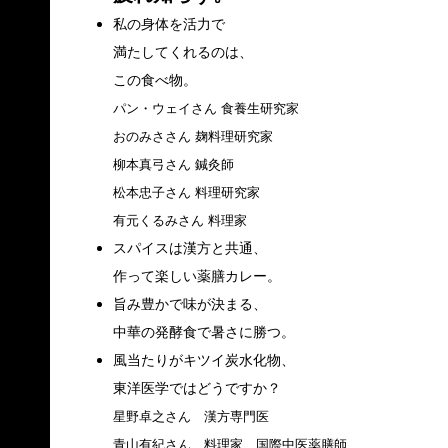
私の身体を活力で
満たしてくれるのは、
この食べ物。
パン・ウェイさん 食養生研究家
おのみささん 麹料理研究家
柳本真弓さん 鍼灸師
松本忠子さん 料理研究家
有元くるみさん 料理家
スパイスは漢方と共通、
作って楽しい薬膳カレー。
旨み豊かで味が決まる、
中華の発酵食で暑さに勝つ。
風当たりがキツイ炭水化物、
東洋医学ではどうですか？
星野卓之さん 漢方専門医
青山有紀さん 料理家、国際中医薬膳師