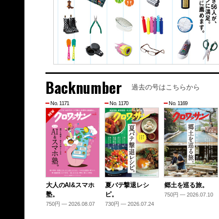
Backnumber
過去の号はこちらから
No. 1171
No. 1170
No. 1169
大人のAI&スマホ
夏バテ撃退レシ
郷土を巡る旅。
塾。
ピ。
750円 — 2026.07.10
750円 — 2026.08.07
730円 — 2026.07.24