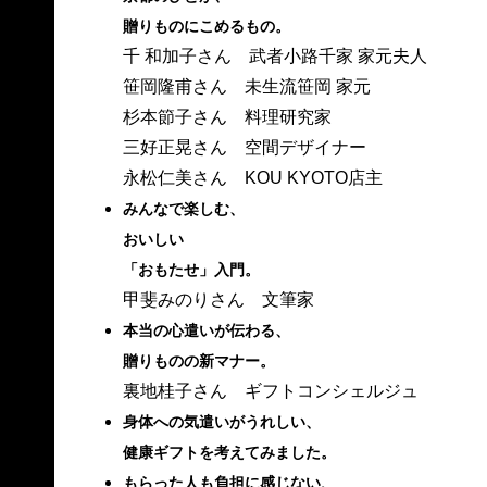
贈りものにこめるもの。
千 和加子さん 武者小路千家 家元夫人
笹岡隆甫さん 未生流笹岡 家元
杉本節子さん 料理研究家
三好正晃さん 空間デザイナー
永松仁美さん KOU KYOTO店主
みんなで楽しむ、
おいしい
「おもたせ」入門。
甲斐みのりさん 文筆家
本当の心遣いが伝わる、
贈りものの新マナー。
裏地桂子さん ギフトコンシェルジュ
身体への気遣いがうれしい、
健康ギフトを考えてみました。
もらった人も負担に感じない、