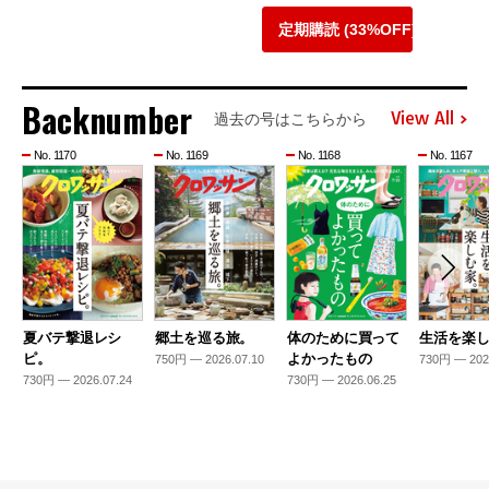
定期購読 (33%OFF)
Backnumber
View All
過去の号はこちらから
No. 1170
No. 1169
No. 1168
No. 1167
夏バテ撃退レシ
郷土を巡る旅。
体のために買って
生活を楽
ピ。
よかったもの
750円 — 2026.07.10
730円 — 202
730円 — 2026.07.24
730円 — 2026.06.25