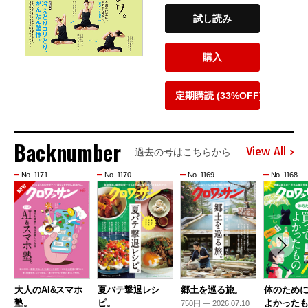
試し読み
購入
定期購読 (33%OFF)
Backnumber
View All
過去の号はこちらから
No. 1171
No. 1170
No. 1169
No. 1168
大人のAI&スマホ
夏バテ撃退レシ
郷土を巡る旅。
体のため
塾。
ピ。
よかった
750円 — 2026.07.10