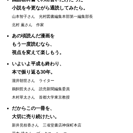
小説を今更ながら通読してみたら。
山本智子さん 光村図書編集本部第一編集部長
北村 薫さん 作家
あの頃読んだ漫画を
もう一度読むなら、
視点を変えて楽しもう。
いよいよ平成も終わり、
本で振り返る30年。
瀧井朝世さん ライター
鵜飼哲夫さん 読売新聞編集委員
木村草太さん 首都大学東京教授
だからこの一冊を、
大切に売り続けたい。
新井見枝香さん 三省堂書店神保町本店