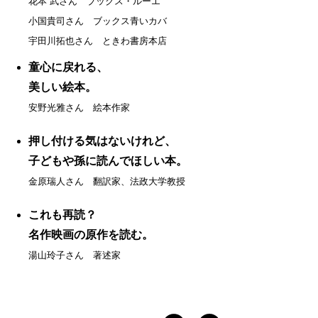
花本 武さん ブックス・ルーエ
小国貴司さん ブックス青いカバ
宇田川拓也さん ときわ書房本店
童心に戻れる、
美しい絵本。
安野光雅さん 絵本作家
押し付ける気はないけれど、
子どもや孫に読んでほしい本。
金原瑞人さん 翻訳家、法政大学教授
これも再読？
名作映画の原作を読む。
湯山玲子さん 著述家