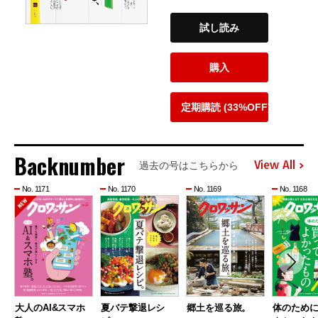
試し読み
購入
定期購読 (33%OFF)
Backnumber
View All
過去の号はこちらから
No. 1171
No. 1170
No. 1169
No. 1168
大人のAI&スマホ
夏バテ撃退レシ
郷土を巡る旅。
体のため