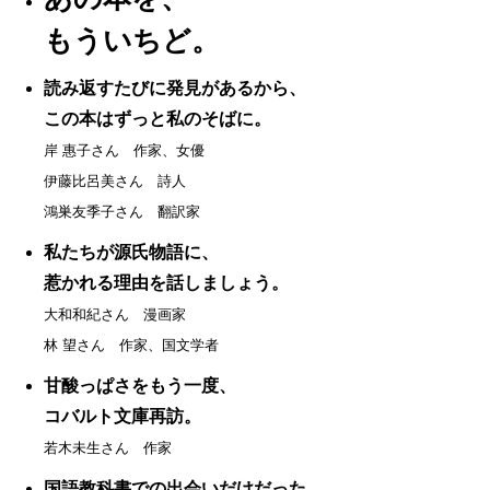
もういちど。
読み返すたびに発見があるから、
この本はずっと私のそばに。
岸 惠子さん 作家、女優
伊藤比呂美さん 詩人
鴻巣友季子さん 翻訳家
私たちが源氏物語に、
惹かれる理由を話しましょう。
大和和紀さん 漫画家
林 望さん 作家、国文学者
甘酸っぱさをもう一度、
コバルト文庫再訪。
若木未生さん 作家
国語教科書での出会いだけだった