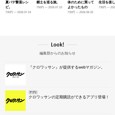
夏バテ撃退レシ
郷土を巡る旅。
体のために買って
生活を楽
ピ。
よかったもの
750円 — 2026.07.10
730円 — 202
730円 — 2026.07.24
730円 — 2026.06.25
Look!
編集部からのお知らせ
『クロワッサン』が提供するwebマガジン。
アプリ
クロワッサンの定期購読ができるアプリ登場！