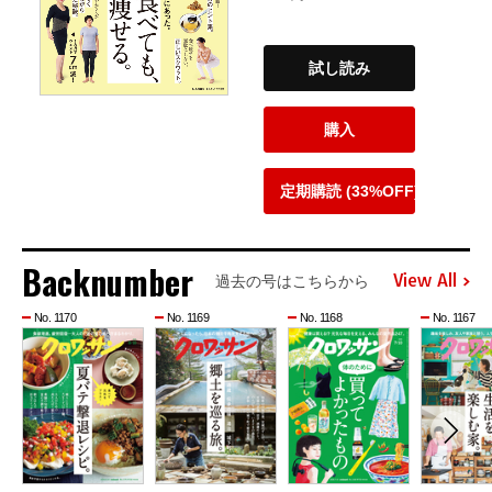
試し読み
購入
定期購読 (33%OFF)
Backnumber
View All
過去の号はこちらから
No. 1170
No. 1169
No. 1168
No. 1167