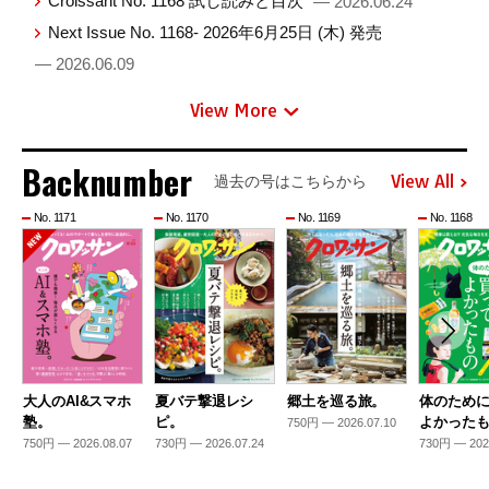
Croissant No. 1168 試し読みと目次
— 2026.06.24
Next Issue No. 1168- 2026年6月25日 (木) 発売
— 2026.06.09
View More
Backnumber
View All
過去の号はこちらから
No. 1171
No. 1170
No. 1169
No. 1168
大人のAI&スマホ
夏バテ撃退レシ
郷土を巡る旅。
体のため
塾。
ピ。
よかった
750円 — 2026.07.10
750円 — 2026.08.07
730円 — 2026.07.24
730円 — 202