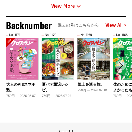
View More
Backnumber
View All
過去の号はこちらから
No. 1171
No. 1170
No. 1169
No. 1168
大人のAI&スマホ
夏バテ撃退レシ
郷土を巡る旅。
体のため
塾。
ピ。
よかった
750円 — 2026.07.10
750円 — 2026.08.07
730円 — 2026.07.24
730円 — 202