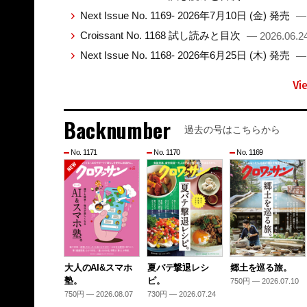
Next Issue No. 1169- 2026年7月10日 (金) 発売
— 
Croissant No. 1168 試し読みと目次
— 2026.06.2
Next Issue No. 1168- 2026年6月25日 (木) 発売
— 
Vi
Backnumber
過去の号はこちらから
No. 1171
No. 1170
No. 1169
大人のAI&スマホ
夏バテ撃退レシ
郷土を巡る旅。
塾。
ピ。
750円 — 2026.07.10
750円 — 2026.08.07
730円 — 2026.07.24