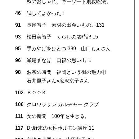
秋のおしゃれ、キーワード別攻略法。
46
試してよかった！
91
長尾智子 素材の出会いもの。131
93
松田美智子 くらしの歳時記 15
95
手みやげをひとつ 389 山口もえさん
96
瀬尾まなほ 口福の思い出 ５
98
お茶の時間 福岡という街の魅力①
石井風子さん×広沢京子さん
102
ＢＯＯＫ
106
クロワッサン カルチャー クラブ
111
女の新聞 100年を生きる。
117
Dr.野末の女性ホルモン講座 11