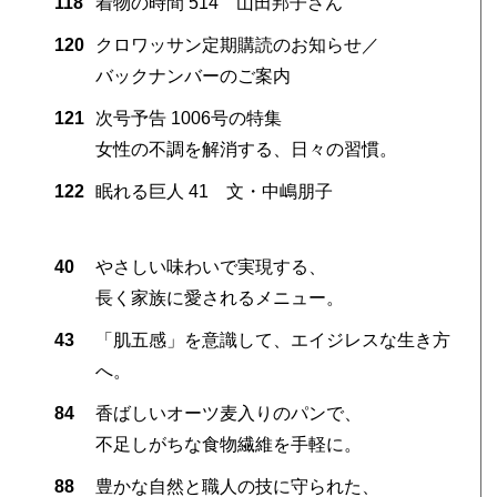
118
着物の時間 514 山田邦子さん
120
クロワッサン定期購読のお知らせ／
バックナンバーのご案内
121
次号予告 1006号の特集
女性の不調を解消する、日々の習慣。
122
眠れる巨人 41 文・中嶋朋子
40
やさしい味わいで実現する、
長く家族に愛されるメニュー。
43
「肌五感」を意識して、エイジレスな生き方
へ。
84
香ばしいオーツ麦入りのパンで、
不足しがちな食物繊維を手軽に。
88
豊かな自然と職人の技に守られた、