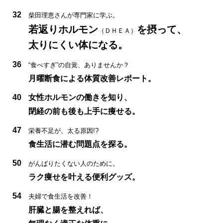
32
柴田理恵さんが専門家に学ぶ。
若返りホルモン
を摂って、
（ＤＨＥＡ）
太りにくい体になる。
36
“食べすぎ”の自覚、ありませんか？
月曜断食による体質改善レポート。
40
女性ホルモンの働きを知り、
閉経の前も後も上手に痩せる。
47
栄養不足が、太る原因!?
食生活に潜む問題点を探る。
50
がんばりたくない人のために。
ラク痩せを叶える便利グッズ。
54
夫婦で食生活を改善！
肝臓と腸を整えれば、