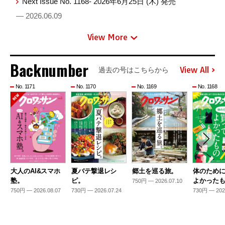
Next Issue No. 1168- 2026年6月25日 (木) 発売
— 2026.06.09
View More
Backnumber
View All
過去の号はこちらから
No. 1171
No. 1170
No. 1169
No. 1168
大人のAI&スマホ
夏バテ撃退レシ
郷土を巡る旅。
体のため
塾。
ピ。
よかった
750円 — 2026.07.10
750円 — 2026.08.07
730円 — 2026.07.24
730円 — 202