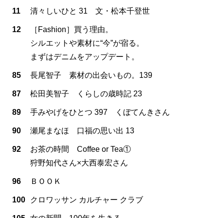
11
清々しいひと 31 文・松本千登世
12
［Fashion］買う理由。
シルエットや素材に“今”が宿る。
まずはデニムをアップデート。
85
長尾智子 素材の出会いもの。139
87
松田美智子 くらしの歳時記 23
89
手みやげをひとつ 397 くぼてんきさん
90
瀬尾まなほ 口福の思い出 13
92
お茶の時間 Coffee or Tea①
狩野知代さん×大西泰宏さん
96
ＢＯＯＫ
100
クロワッサン カルチャー クラブ