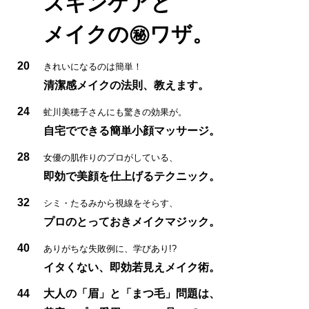
スキンケアと
メイクの㊙ワザ。
20
きれいになるのは簡単！
清潔感メイクの法則、教えます。
24
虻川美穂子さんにも驚きの効果が。
自宅でできる簡単小顔マッサージ。
28
女優の肌作りのプロがしている、
即効で美顔を仕上げるテクニック。
32
シミ・たるみから視線をそらす、
プロのとっておきメイクマジック。
40
ありがちな失敗例に、学びあり!?
イタくない、即効若見えメイク術。
44
大人の「眉」と「まつ毛」問題は、