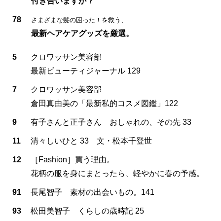
付き合いますか？
78
さまざまな髪の困った！を救う、
最新ヘアケアグッズを厳選。
5
クロワッサン美容部
最新ビューティジャーナル 129
7
クロワッサン美容部
倉田真由美の「最新私的コスメ図鑑」122
9
有子さんと正子さん おしゃれの、その先 33
11
清々しいひと 33 文・松本千登世
12
［Fashion］買う理由。
花柄の服を身にまとったら、軽やかに春の予感。
91
長尾智子 素材の出会いもの。141
93
松田美智子 くらしの歳時記 25