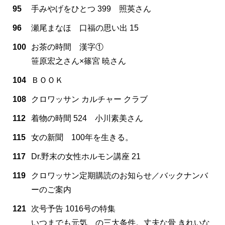
95
手みやげをひとつ 399 照英さん
96
瀬尾まなほ 口福の思い出 15
100
お茶の時間 漢字①
笹原宏之さん×篠宮 暁さん
104
ＢＯＯＫ
108
クロワッサン カルチャー クラブ
112
着物の時間 524 小川素美さん
115
女の新聞 100年を生きる。
117
Dr.野末の女性ホルモン講座 21
119
クロワッサン定期購読のお知らせ／バックナンバ
ーのご案内
121
次号予告 1016号の特集
いつまでも元気、の三大条件。丈夫な骨 きれいな