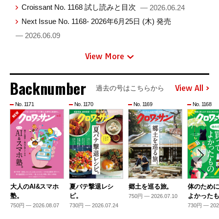
Croissant No. 1168 試し読みと目次
— 2026.06.24
Next Issue No. 1168- 2026年6月25日 (木) 発売
— 2026.06.09
View More
Backnumber
View All
過去の号はこちらから
No. 1171
No. 1170
No. 1169
No. 1168
大人のAI&スマホ
夏バテ撃退レシ
郷土を巡る旅。
体のため
塾。
ピ。
よかった
750円 — 2026.07.10
750円 — 2026.08.07
730円 — 2026.07.24
730円 — 202