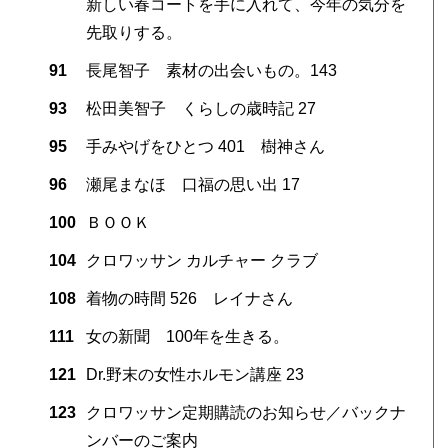
新しい春コートを手に入れて、今年の気分を
先取りする。
91
長尾智子 素材の出会いもの。143
93
松田美智子 くらしの歳時記 27
95
手みやげをひとつ 401 樹神さん
96
瀬尾まなほ 口福の思い出 17
100
ＢＯＯＫ
104
クロワッサン カルチャー クラブ
108
着物の時間 526 レイナさん
111
女の新聞 100年を生きる。
121
Dr.野末の女性ホルモン講座 23
123
クロワッサン定期購読のお知らせ／バックナ
ンバーのご案内