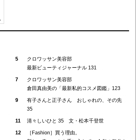
5
クロワッサン美容部
最新ビューティジャーナル 131
7
クロワッサン美容部
倉田真由美の「最新私的コスメ図鑑」123
9
有子さんと正子さん おしゃれの、その先
35
11
清々しいひと 35 文・松本千登世
12
［Fashion］買う理由。