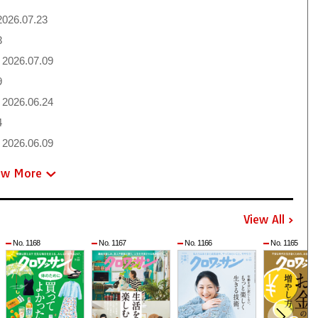
026.07.23
3
2026.07.09
9
2026.06.24
4
2026.06.09
ew More
View All
No. 1168
No. 1167
No. 1166
No. 1165