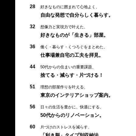
28
好きなものに囲まれて心地よく、
自由な発想で自分らしく暮らす。
32
想像力と実現力で叶えた、
好きなものが「生きる」部屋。
36
働く・暮らす・くつろぐをまとめた、
仕事場兼自宅の工夫を拝見。
44
50代からの住まいの重要課題、
捨てる・減らす・片づける！
51
理想の部屋作りを叶える、
東京のインテリアショップ案内。
56
日々の生活を豊かに、快適にする、
50代からのリノベーション。
60
片づけのストレスを減らす、
「利き脳」タイプ別収納法。