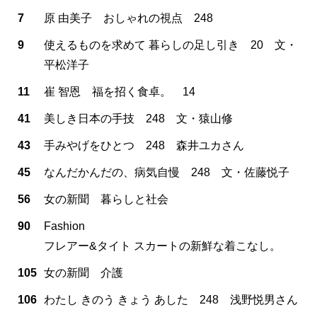
7
原 由美子 おしゃれの視点 248
9
使えるものを求めて 暮らしの足し引き 20 文・
平松洋子
11
崔 智恩 福を招く食卓。 14
41
美しき日本の手技 248 文・猿山修
43
手みやげをひとつ 248 森井ユカさん
45
なんだかんだの、病気自慢 248 文・佐藤悦子
56
女の新聞 暮らしと社会
90
Fashion
フレアー&タイト スカートの新鮮な着こなし。
105
女の新聞 介護
106
わたし きのう きょう あした 248 浅野悦男さん