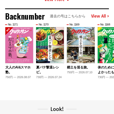
Backnumber
View All
過去の号はこちらから
No. 1171
No. 1170
No. 1169
No. 1168
大人のAI&スマホ
夏バテ撃退レシ
郷土を巡る旅。
体のため
塾。
ピ。
よかった
750円 — 2026.07.10
750円 — 2026.08.07
730円 — 2026.07.24
730円 — 202
Look!