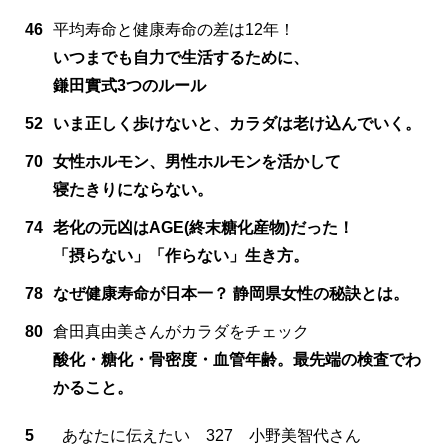
46
平均寿命と健康寿命の差は12年！
いつまでも自力で生活するために、
鎌田實式3つのルール
52
いま正しく歩けないと、カラダは老け込んでいく。
70
女性ホルモン、男性ホルモンを活かして
寝たきりにならない。
74
老化の元凶はAGE(終末糖化産物)だった！
「摂らない」「作らない」生き方。
78
なぜ健康寿命が日本一？ 静岡県女性の秘訣とは。
80
倉田真由美さんがカラダをチェック
酸化・糖化・骨密度・血管年齢。最先端の検査でわ
かること。
5
あなたに伝えたい 327 小野美智代さん