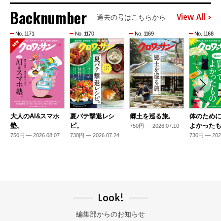
Backnumber
View All
過去の号はこちらから
No. 1171
No. 1170
No. 1169
No. 1168
大人のAI&スマホ
夏バテ撃退レシ
郷土を巡る旅。
体のため
塾。
ピ。
よかった
750円 — 2026.07.10
750円 — 2026.08.07
730円 — 2026.07.24
730円 — 202
Look!
編集部からのお知らせ