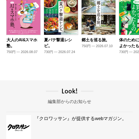
大人のAI&スマホ
夏バテ撃退レシ
郷土を巡る旅。
体のため
塾。
ピ。
よかった
750円 — 2026.07.10
750円 — 2026.08.07
730円 — 2026.07.24
730円 — 202
Look!
編集部からのお知らせ
『クロワッサン』が提供するwebマガジン。