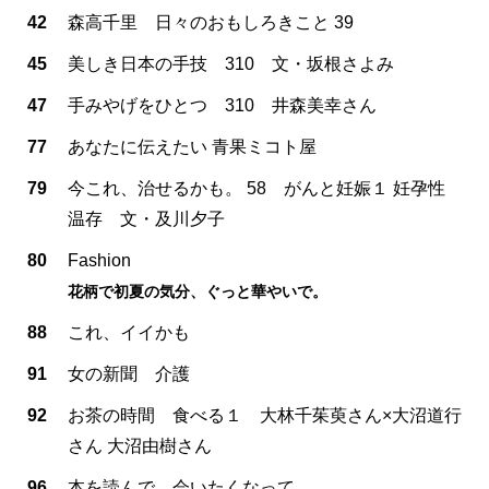
42
森高千里 日々のおもしろきこと 39
45
美しき日本の手技 310 文・坂根さよみ
47
手みやげをひとつ 310 井森美幸さん
77
あなたに伝えたい 青果ミコト屋
79
今これ、治せるかも。 58 がんと妊娠１ 妊孕性
温存 文・及川夕子
80
Fashion
花柄で初夏の気分、ぐっと華やいで。
88
これ、イイかも
91
女の新聞 介護
92
お茶の時間 食べる１ 大林千茱萸さん×大沼道行
さん 大沼由樹さん
96
本を読んで、会いたくなって。