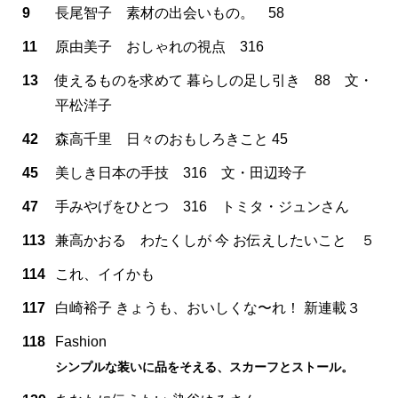
9
長尾智子 素材の出会いもの。 58
11
原由美子 おしゃれの視点 316
13
使えるものを求めて 暮らしの足し引き 88 文・
平松洋子
42
森高千里 日々のおもしろきこと 45
45
美しき日本の手技 316 文・田辺玲子
47
手みやげをひとつ 316 トミタ・ジュンさん
113
兼高かおる わたくしが 今 お伝えしたいこと ５
114
これ、イイかも
117
白崎裕子 きょうも、おいしくな〜れ！ 新連載３
118
Fashion
シンプルな装いに品をそえる、スカーフとストール。