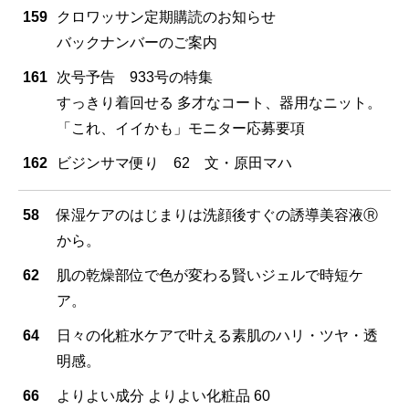
159
クロワッサン定期購読のお知らせ
バックナンバーのご案内
161
次号予告 933号の特集
すっきり着回せる 多才なコート、器用なニット。
「これ、イイかも」モニター応募要項
162
ビジンサマ便り 62 文・原田マハ
58
保湿ケアのはじまりは洗顔後すぐの誘導美容液Ⓡ
から。
62
肌の乾燥部位で色が変わる賢いジェルで時短ケ
ア。
64
日々の化粧水ケアで叶える素肌のハリ・ツヤ・透
明感。
66
よりよい成分 よりよい化粧品 60