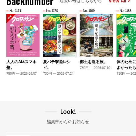
Backnumber
View All
過去の号はこちらから
No. 1171
No. 1170
No. 1169
No. 1168
大人のAI&スマホ
夏バテ撃退レシ
郷土を巡る旅。
体のため
塾。
ピ。
よかった
750円 — 2026.07.10
750円 — 2026.08.07
730円 — 2026.07.24
730円 — 202
Look!
編集部からのお知らせ