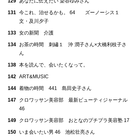
129
あなたに伝えたい 染谷ゆみさん
131
今これ、治せるかも。 64 ズーノーシス１
文・及川夕子
133
女の新聞 介護
134
お茶の時間 刺繡１ 沖 潤子さん×大橋利枝子さ
ん
138
本を読んで、会いたくなって。
142
ART&MUSIC
144
着物の時間 441 島田史子さん
147
クロワッサン美容部 最新ビューティジャーナル
46
149
クロワッサン美容部 おとなのプチプラ美容塾 17
150
いま会いたい男 46 池松壮亮さん