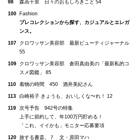
98
森高千里 日々のおもしろきこと 54
100
Fashion
プレコレクションから探す、カジュアルとエレガ
ンス。
107
クロワッサン美容部 最新ビューティジャーナル
55
109
クロワッサン美容部 倉田真由美の「最新私的コ
スメ図鑑」 85
110
着物の時間 450 酒井美紀さん
113
白崎裕子 きょうも、おいしくな〜れ！ 12
119
次号予告 942号の特集
上手に節約して、年100万円貯める！
「これ、イイかも」モニター応募要項
120
旅する書斎。７ 文・原田マハ