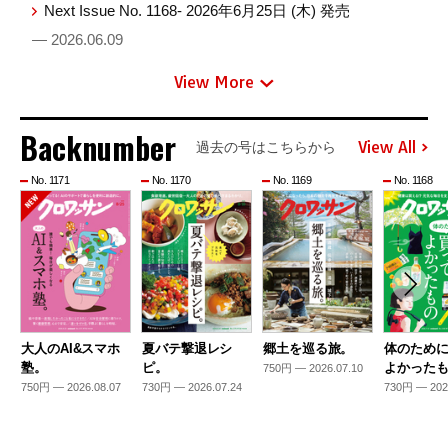
Next Issue No. 1168- 2026年6月25日 (木) 発売
— 2026.06.09
View More
Backnumber
View All
過去の号はこちらから
No. 1171
No. 1170
No. 1169
No. 1168
大人のAI&スマホ
夏バテ撃退レシ
郷土を巡る旅。
体のため
塾。
ピ。
よかった
750円 — 2026.07.10
750円 — 2026.08.07
730円 — 2026.07.24
730円 — 202