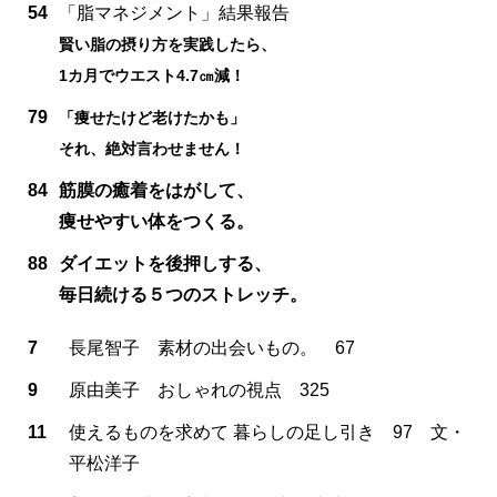
54
「脂マネジメント」結果報告
賢い脂の摂り方を実践したら、
1カ月でウエスト4.7㎝減！
79
「痩せたけど老けたかも」
それ、絶対言わせません！
84
筋膜の癒着をはがして、
痩せやすい体をつくる。
88
ダイエットを後押しする、
毎日続ける５つのストレッチ。
7
長尾智子 素材の出会いもの。 67
9
原由美子 おしゃれの視点 325
11
使えるものを求めて 暮らしの足し引き 97 文・
平松洋子