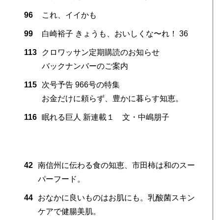
96
これ、イイかも
99
白崎裕子 きょうも、おいしくな〜れ！ 36
113
クロワッサン定期購読のお知らせ
バックナンバーのご案内
115
次号予告 966号の特集
お金だけに頼らず、豊かに暮らす知恵。
116
眠れる巨人 新連載１ 文・中嶋朋子
42
南信州に伝わる食の知恵、市田柿は和のスー
パーフード。
44
おなかに良いものはお肌にも。乳酸菌スキン
ケアで健腸美肌。