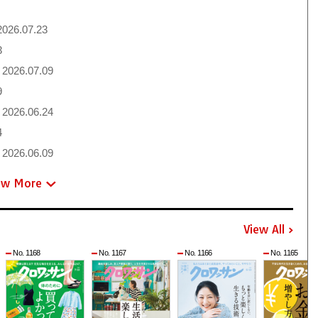
026.07.23
3
2026.07.09
9
2026.06.24
4
2026.06.09
ew More
View All
No. 1168
No. 1167
No. 1166
No. 1165