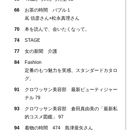
66
お茶の時間 バブル１
嶌 信彦さん×松永真理さん
70
本を読んで、会いたくなって。
74
STAGE
77
女の新聞 介護
84
Fashion
定番のもつ魅力を実感、スタンダードカタロ
グ。
91
クロワッサン美容部 最新ビューティジャー
ナル 79
93
クロワッサン美容部 倉田真由美の「最新私
的コスメ図鑑」 97
94
着物の時間 474 島津亜矢さん