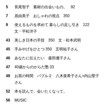
5
長尾智子 素材の出会いもの。 92
7
原由美子 おしゃれの視点 350
9
使えるものを求めて 暮らしの足し引き 122
文・平松洋子
43
美しき日本の手技 350 文・松本武明
45
手みやげをひとつ 350 五明祐子さん
46
あなたに伝えたい 森田優子さん
47
40歳からのからだ塾 33
48
お茶の時間 バブル２ 八木亜希子さん×内山聖子
さん
52
本を読んで、会いたくなって。
56
MUSIC