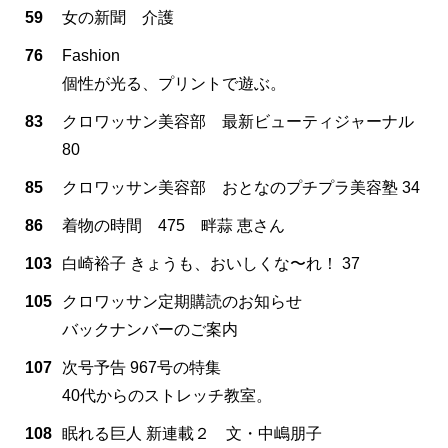
59
女の新聞 介護
76
Fashion
個性が光る、プリントで遊ぶ。
83
クロワッサン美容部 最新ビューティジャーナル
80
85
クロワッサン美容部 おとなのプチプラ美容塾 34
86
着物の時間 475 畔蒜 恵さん
103
白崎裕子 きょうも、おいしくな〜れ！ 37
105
クロワッサン定期購読のお知らせ
バックナンバーのご案内
107
次号予告 967号の特集
40代からのストレッチ教室。
108
眠れる巨人 新連載２ 文・中嶋朋子