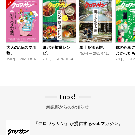
大人のAI&スマホ
夏バテ撃退レシ
郷土を巡る旅。
体のため
塾。
ピ。
よかった
750円 — 2026.07.10
750円 — 2026.08.07
730円 — 2026.07.24
730円 — 202
Look!
編集部からのお知らせ
『クロワッサン』が提供するwebマガジン。