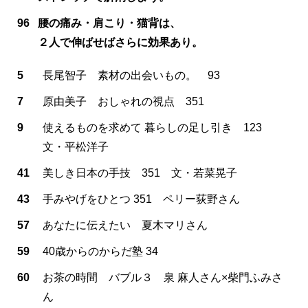
96
腰の痛み・肩こり・猫背は、
２人で伸ばせばさらに効果あり。
5
長尾智子 素材の出会いもの。 93
7
原由美子 おしゃれの視点 351
9
使えるものを求めて 暮らしの足し引き 123
文・平松洋子
41
美しき日本の手技 351 文・若菜晃子
43
手みやげをひとつ 351 ペリー荻野さん
57
あなたに伝えたい 夏木マリさん
59
40歳からのからだ塾 34
60
お茶の時間 バブル３ 泉 麻人さん×柴門ふみさ
ん