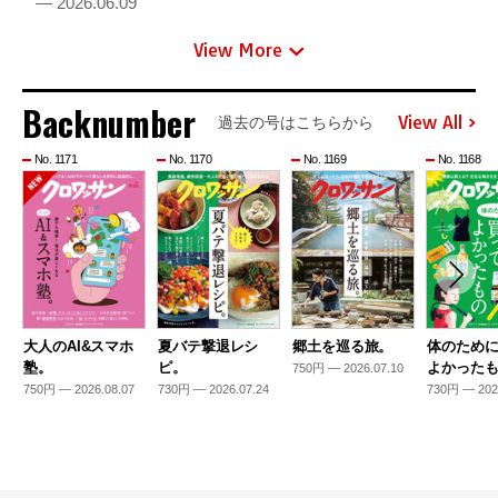
— 2026.06.09
View More
Backnumber
View All
過去の号はこちらから
No. 1171
No. 1170
No. 1169
No. 1168
大人のAI&スマホ
夏バテ撃退レシ
郷土を巡る旅。
体のため
塾。
ピ。
よかった
750円 — 2026.07.10
750円 — 2026.08.07
730円 — 2026.07.24
730円 — 202