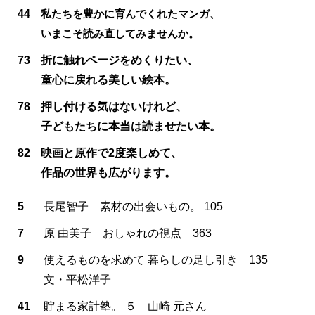
44
私たちを豊かに育んでくれたマンガ、
いまこそ読み直してみませんか。
73
折に触れページをめくりたい、
童心に戻れる美しい絵本。
78
押し付ける気はないけれど、
子どもたちに本当は読ませたい本。
82
映画と原作で2度楽しめて、
作品の世界も広がります。
5
長尾智子 素材の出会いもの。 105
7
原 由美子 おしゃれの視点 363
9
使えるものを求めて 暮らしの足し引き 135
文・平松洋子
41
貯まる家計塾。 ５ 山崎 元さん