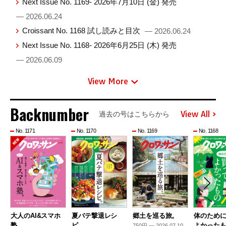
Next Issue No. 1169- 2026年7月10日 (金) 発売
— 2026.06.24
Croissant No. 1168 試し読みと目次
— 2026.06.24
Next Issue No. 1168- 2026年6月25日 (木) 発売
— 2026.06.09
View More
Backnumber
View All
過去の号はこちらから
No. 1171
No. 1170
No. 1169
No. 1168
大人のAI&スマホ
夏バテ撃退レシ
郷土を巡る旅。
体のため
塾。
ピ。
よかった
750円 — 2026.07.10