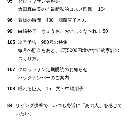
95
クロワッサン美容部
倉田真由美の「最新私的コスメ図鑑」 104
96
着物の時間 488 國藤直子さん
99
白崎裕子 きょうも、おいしくな〜れ！ 50
105
次号予告 980号の特集
毎月の貯金をあと、1万5000円増やす節約家計の
つくり方。
107
クロワッサン定期購読のお知らせ
バックナンバーのご案内
108
眠れる巨人 15 文・中嶋朋子
84
リビング供養で、いつも身近に「あの人」を感じて
いたい。