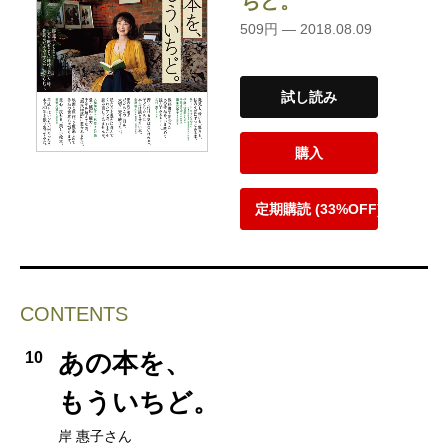
ちど。
509円 — 2018.08.09
試し読み
購入
定期購読 (33%OFF)
CONTENTS
あの本を、
10
もういちど。
岸 惠子さん