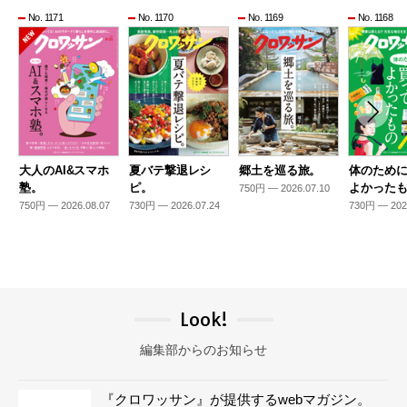
No. 1171
No. 1170
No. 1169
No. 1168
大人のAI&スマホ
夏バテ撃退レシ
郷土を巡る旅。
体のため
塾。
ピ。
よかった
750円 — 2026.07.10
750円 — 2026.08.07
730円 — 2026.07.24
730円 — 202
Look!
編集部からのお知らせ
『クロワッサン』が提供するwebマガジン。