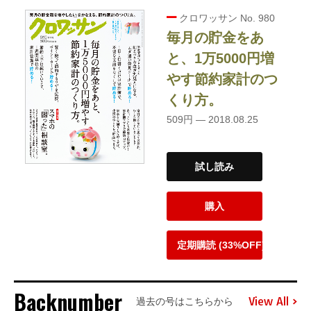
クロワッサン No. 980
毎月の貯金をあ
と、1万5000円増
やす節約家計のつ
くり方。
509円 — 2018.08.25
試し読み
購入
定期購読 (33%OFF)
Backnumber
View All
過去の号はこちらから