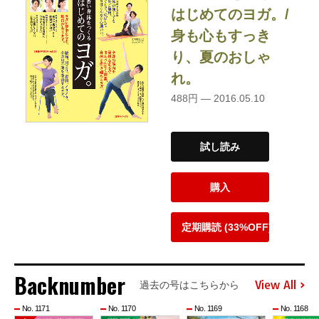
はじめてのヨガ。/
身も心もすっき
り、夏のおしゃ
れ。
488円 — 2016.05.10
試し読み
購入
定期購読 (33%OFF)
Backnumber
View All
過去の号はこちらから
No. 1171
No. 1170
No. 1169
No. 1168