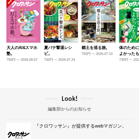
大人のAI&スマホ
夏バテ撃退レシ
郷土を巡る旅。
体のため
塾。
ピ。
よかった
750円 — 2026.07.10
750円 — 2026.08.07
730円 — 2026.07.24
730円 — 202
Look!
編集部からのお知らせ
『クロワッサン』が提供するwebマガジン。