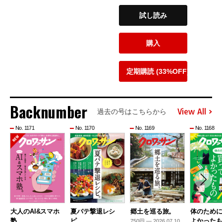
試し読み
購入
定期購読 (33%OFF)
Backnumber
View All
過去の号はこちらから
No. 1171
No. 1170
No. 1169
No. 1168
大人のAI&スマホ
夏バテ撃退レシ
郷土を巡る旅。
体のため
塾。
ピ。
よかった
750円 — 2026.07.10