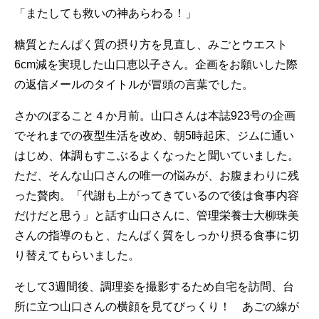
「またしても救いの神あらわる！」
糖質とたんぱく質の摂り方を見直し、みごとウエスト
6cm減を実現した山口恵以子さん。企画をお願いした際
の返信メールのタイトルが冒頭の言葉でした。
さかのぼること４か月前。山口さんは本誌923号の企画
でそれまでの夜型生活を改め、朝5時起床、ジムに通い
はじめ、体調もすこぶるよくなったと聞いていました。
ただ、そんな山口さんの唯一の悩みが、お腹まわりに残
った贅肉。「代謝も上がってきているので後は食事内容
だけだと思う」と話す山口さんに、管理栄養士大柳珠美
さんの指導のもと、たんぱく質をしっかり摂る食事に切
り替えてもらいました。
そして3週間後、調理姿を撮影するため自宅を訪問、台
所に立つ山口さんの横顔を見てびっくり！ あごの線が