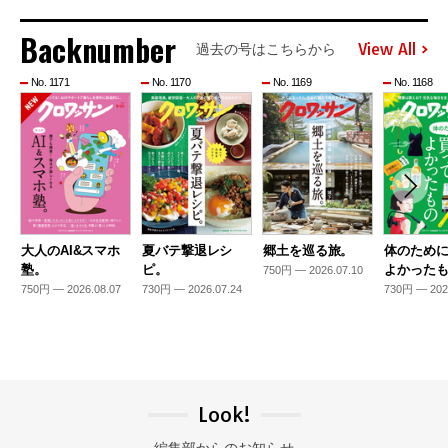
Backnumber
View All
過去の号はこちらから
No. 1171
No. 1170
No. 1169
No. 1168
大人のAI&スマホ
夏バテ撃退レシ
郷土を巡る旅。
体のため
塾。
ピ。
よかった
750円 — 2026.07.10
750円 — 2026.08.07
730円 — 2026.07.24
730円 — 202
Look!