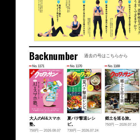
Backnumber
過去の号はこちらから
No. 1171
No. 1170
No. 1169
大人のAI&スマホ
夏バテ撃退レシ
郷土を巡る旅。
塾。
ピ。
750円 — 2026.07.10
750円 — 2026.08.07
730円 — 2026.07.24